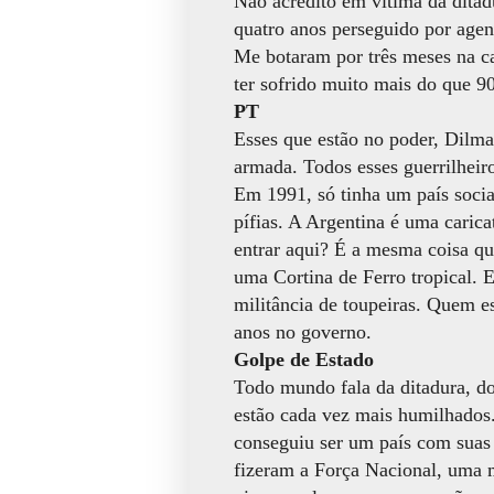
Não acredito em vítima da ditad
quatro anos perseguido por age
Me botaram por três meses na c
ter sofrido muito mais do que 9
PT
Esses que estão no poder, Dilma
armada. Todos esses guerrilheir
Em 1991, só tinha um país socia
pífias. A Argentina é uma cari
entrar aqui? É a mesma coisa qu
uma Cortina de Ferro tropical. 
militância de toupeiras. Quem e
anos no governo.
Golpe de Estado
Todo mundo fala da ditadura, do 
estão cada vez mais humilhados
conseguiu ser um país com suas 
fizeram a Força Nacional, uma m