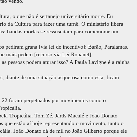
stão vendo.
ltura, o que não é sertanejo universitário morre. Eu
io da Cultura para fazer uma turnê. O ministério libera
cas: bandas mortas se ressuscitam para comemorar um
!
 pediram grana [via lei de incentivo]: Barão, Paralamas.
que mais pedem [recurso via Lei Rouanet]!
 as pessoas podem aturar isso? A Paula Lavigne é a rainha
ros, diante de uma situação asquerosa como esta, ficam
e 22 foram perpetuados por movimentos como o
ropicália.
pela Tropicália. Tom Zé, Jards Macalé e João Donato
s que estão aí hoje representando o movimento, tanto o
cália. João Donato dá de mil no João Gilberto porque ele