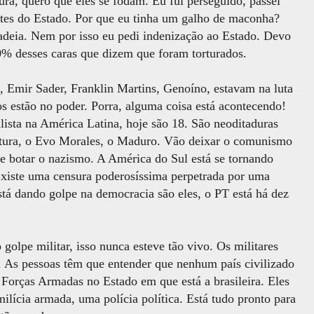
ura, quero que eles se fodam. Eu fui perseguido, passei
ntes do Estado. Por que eu tinha um galho de maconha?
adeia. Nem por isso eu pedi indenização ao Estado. Devo
0% desses caras que dizem que foram torturados.
, Emir Sader, Franklin Martins, Genoíno, estavam na luta
os estão no poder. Porra, alguma coisa está acontecendo!
lista na América Latina, hoje são 18. São neoditaduras
catura, o Evo Morales, o Maduro. Vão deixar o comunismo
e botar o nazismo. A América do Sul está se tornando
Existe uma censura poderosíssima perpetrada por uma
stá dando golpe na democracia são eles, o PT está há dez
golpe militar, isso nunca esteve tão vivo. Os militares
. As pessoas têm que entender que nenhum país civilizado
Forças Armadas no Estado em que está a brasileira. Eles
ilícia armada, uma polícia política. Está tudo pronto para