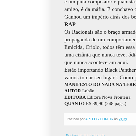
é um puta compositor e pianista
amigo, é da máfia. É conchavo o
Ganhou um império atrás dos ben
RAP
Os Racionais são o braço armado 
propaganda de um comportamento
Emicida, Criolo, todos têm essa
uma cizânia que nunca teve, ódio
que nunca aconteceram aqui.
Estão importando Black Panther
vamos tomar seu lugar". Como p
MANIFESTO DO NADA NA TER
AUTOR
Lobão
EDITORA
Editora Nova Fronteira
QUANTO
R$ 39,90 (248 págs.)
Postado por
ARTEPG.COM.BR
às
21:39
Postagem mais recente