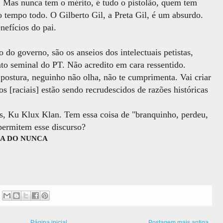
. Mas nunca tem o mérito, é tudo o pistolão, quem tem
 tempo todo. O Gilberto Gil, a Preta Gil, é um absurdo.
efícios do pai.
do governo, são os anseios dos intelectuais petistas,
 seminal do PT. Não acredito em cara ressentido.
 postura, neguinho não olha, não te cumprimenta. Vai criar
s [raciais] estão sendo recrudescidos de razões históricas
s, Ku Klux Klan. Tem essa coisa de "branquinho, perdeu,
ermitem esse discurso?
RA DO NUNCA
Página inicial
Postagem mais antiga