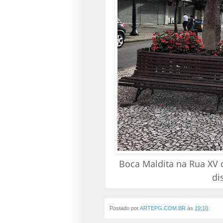
Boca Maldita na Rua XV 
di
Postado por
ARTEPG.COM.BR
às
19:10