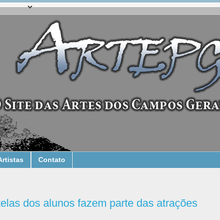
Artistas
Contato
elas dos alunos fazem parte das atrações