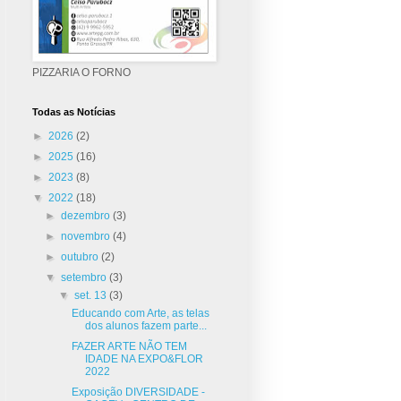
PIZZARIA O FORNO
Todas as Notícias
►
2026
(2)
►
2025
(16)
►
2023
(8)
▼
2022
(18)
►
dezembro
(3)
►
novembro
(4)
►
outubro
(2)
▼
setembro
(3)
▼
set. 13
(3)
Educando com Arte, as telas
dos alunos fazem parte...
FAZER ARTE NÃO TEM
IDADE NA EXPO&FLOR
2022
Exposição DIVERSIDADE -