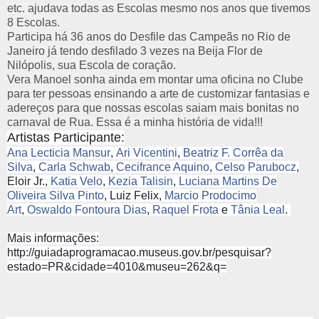
etc. ajudava todas as Escolas mesmo nos anos que tivemos 
8 Escolas. 
Participa há 36 anos do Desfile das Campeãs no Rio de 
Janeiro já tendo desfilado 3 vezes na Beija Flor de 
Nilópolis, sua Escola de coração.
Vera Manoel sonha ainda em montar uma oficina no Clube 
para ter pessoas ensinando a arte de customizar fantasias e 
adereços para que nossas escolas saiam mais bonitas no 
carnaval de Rua. Essa é a minha história de vida!!!
Artistas Participante:
Ana Lecticia Mansur
,
Ari Vicentini
,
Beatriz F. Corrêa da
Silva
,
Carla Schwab
,
Cecifrance Aquino
,
Celso Parubocz
,
Eloir Jr.,
Katia Velo
,
Kezia Talisin
,
Luciana Martins De
Oliveira Silva Pinto
,
Luiz Felix,
Marcio Prodocimo
Art
,
Oswaldo Fontoura Dias
,
Raquel Frota
e
Tânia Leal
.
Mais informações:
http://guiadaprogramacao.museus.gov.br/pesquisar?
estado=PR&cidade=4010&museu=262&q=