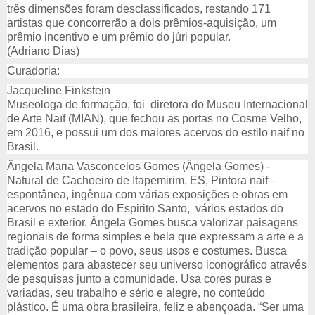
três dimensões foram desclassificados, restando 171 
artistas que concorrerão a dois prêmios-aquisição, um 
prêmio incentivo e um prêmio do júri popular.
(Adriano Dias)
Curadoria:
Jacqueline Finkstein 
Museologa de formação, foi  diretora do Museu Internacional 
de Arte Naïf (MIAN), que fechou as portas no Cosme Velho, 
em 2016, e possui um dos maiores acervos do estilo naif no 
Brasil. 
Ângela Maria Vasconcelos Gomes (Ângela Gomes) - 
Natural de Cachoeiro de Itapemirim, ES, Pintora naif – 
espontânea, ingênua com várias exposições e obras em 
acervos no estado do Espirito Santo,  vários estados do 
Brasil e exterior. Ângela Gomes busca valorizar paisagens 
regionais de forma simples e bela que expressam a arte e a 
tradição popular – o povo, seus usos e costumes. Busca 
elementos para abastecer seu universo iconográfico através 
de pesquisas junto a comunidade. Usa cores puras e 
variadas, seu trabalho e sério e alegre, no conteúdo 
plástico. É uma obra brasileira, feliz e abençoada. “Ser uma 