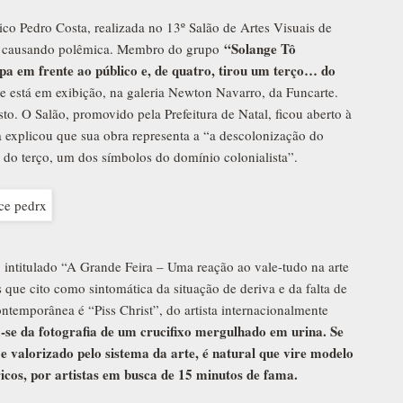
ico Pedro Costa, realizada no 13º Salão de Artes Visuais de
“Solange Tô
stá causando polêmica. Membro do grupo
pa em frente ao público e, de quatro, tirou um terço… do
e está em exibição, na galeria Newton Navarro, da Funcarte.
o. O Salão, promovido pela Prefeitura de Natal, ficou aberto à
sta explicou que sua obra representa a “a descolonização do
do terço, um dos símbolos do domínio colonialista”.
 intitulado “A Grande Feira – Uma reação ao vale-tudo na arte
ue cito como sintomática da situação de deriva e da falta de
ontemporânea é “Piss Christ”, do artista internacionalmente
-se da fotografia de um crucifixo mergulhado em urina. Se
 e valorizado pelo sistema da arte, é natural que vire modelo
ricos, por artistas em busca de 15 minutos de fama.