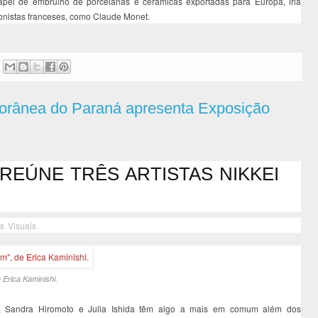
pel de embrulho de porcelanas e cerâmicas exportadas para Europa, iria
ionistas franceses, como Claude Monet.
orânea do Paraná apresenta Exposição
EÚNE TRÊS ARTISTAS NIKKEI
es Visuais
 Erica Kaminishi.
hi, Sandra Hiromoto e Julia Ishida têm algo a mais em comum além dos