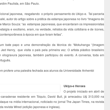
rdim Paulista, em São Paulo.
dicional japonesa, resgatando o próprio pensamento do Ukiyo-e. Tal parceria
iki, autor do artigo sobre a prática da estampa japonesa no livro “Imagens do
er e Marco Souza: “as estampas japonesas, que encantaram os impressionistas
talgia e exotismo, eram, na verdade, retratos da vida cotidiana e de ícones,
, contemporâneos à época em que foram feitas”.
um bate papo e uma demonstração da técnica do “Mokuhanga “(Imagem
Jed Henry, que visita o país pela primeira vez. O artista plástico brasileiro
 xilogravura japonesa, também participou do evento. A conversa, toda em
ortuguês.
ém profere uma palestra fechada aos alunos da Universidade Anhembi
Ukiyo-e Heroes
O projeto iniciado em abril de
-canadense residente em Tóquio, David Bull, já arrecadou U$ 313,000 na
staque na mídia internacional, noticiado no jornal The Japan Times, na revista
da revista Wired (edição japonesa e inglesa).