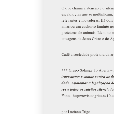
O que chama a atenção é o silênc
escatologias que se multiplicam
relevantes e inovadoras. Há dois
amarrou um cachorro faminto no 
protetoras de animais. Idem no
tatuagens de Jesus Cristo e de A
Cadê a sociedade protetora da ar
*** Grupo Solange To Aberta – B
tra­ves­tismo e somos con­tra os do
dade. Apoiamos a lega­li­za­ção
res e todos os sujei­tos silen­ci­a­do
Fonte: http://revistaogrito.ne10
por Luciano Trigo