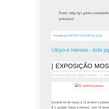
Fonte: http://g1.globo.com/plat
polemica/
Postado por
ARTEPG.COM.BR
às
22:40
Ukiyo-e Heroes - Arte ja
| EXPOSIÇÃO MOS
Compartilhada de
Marilia Kubota
· in
Art
Durante 04 de março a 12 de abril o públic
É o projeto “Ukiyo-e Heroes”, com 15 obras