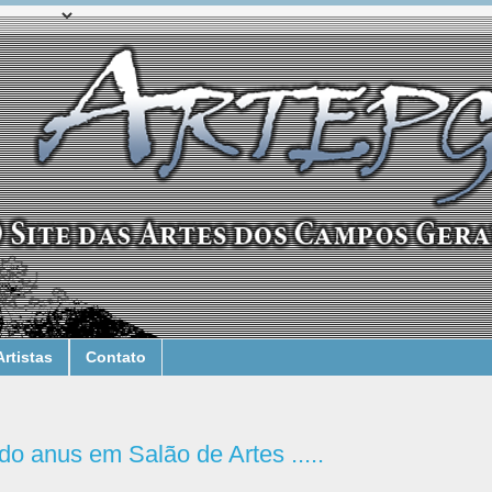
Artistas
Contato
 do anus em Salão de Artes .....