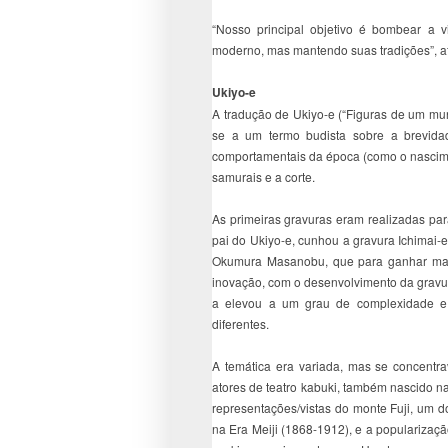
“Nosso principal objetivo é bombear a v
moderno, mas mantendo suas tradições”, a
Ukiyo-e
A tradução de Ukiyo-e (“Figuras de um mun
se a um termo budista sobre a brevida
comportamentais da época (como o nascime
samurais e a corte.
As primeiras gravuras eram realizadas para
pai do Ukiyo-e, cunhou a gravura Ichimai-
Okumura Masanobu, que para ganhar mais
inovação, com o desenvolvimento da gravura
a elevou a um grau de complexidade e 
diferentes.
A temática era variada, mas se concentra
atores de teatro kabuki, também nascido n
representações/vistas do monte Fuji, um d
na Era Meiji (1868-1912), e a popularizaçã