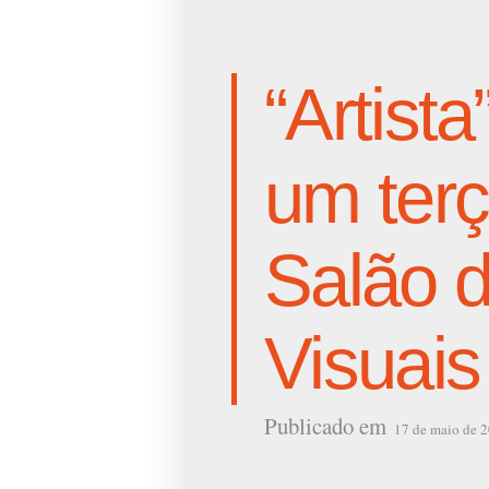
“Artista
um ter
Salão d
Visuais
Publicado em
17 de maio de 