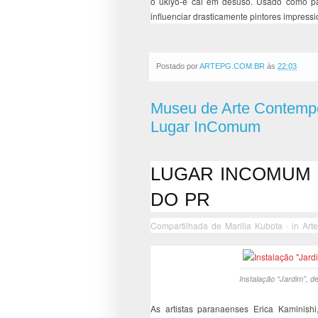
o ukiyo-e cai em desuso. Usado como pa
influenciar drasticamente pintores impress
Postado por
ARTEPG.COM.BR
às
22:03
Museu de Arte Contemp
Lugar InComum
LUGAR INCOMUM R
DO PR
Compartilhada de
Marilia Kubota
· in
Art
Instalação “Jardim”, de
As artistas paranaenses Erica Kaminis