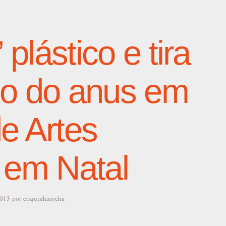
” plástico e tira
ço do anus em
e Artes
 em Natal
2013
por
eriquinharocha