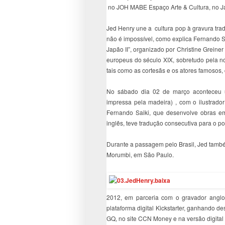
no JOH MABE Espaço Arte & Cultura, no Ja
Jed Henry une a cultura pop à gravura tra
não é impossível, como explica Fernando Sa
Japão II”, organizado por Christine Grein
europeus do século XIX, sobretudo pela nos
tais como as cortesãs e os atores famosos
No sábado dia 02 de março aconteceu 
impressa pela madeira) , com o ilustrador 
Fernando Saiki, que desenvolve obras em
inglês, teve tradução consecutiva para o p
Durante a passagem pelo Brasil, Jed tamb
Morumbi, em São Paulo.
2012, em parceria com o gravador anglo
plataforma digital Kickstarter, ganhando de
GQ, no site CCN Money e na versão digital 