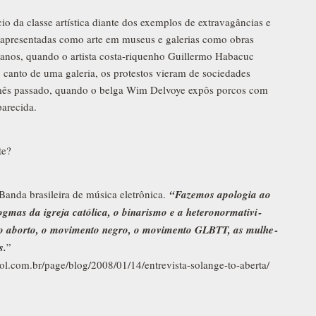
io da classe artística diante dos exemplos de extravagâncias e
, apresentadas como arte em museus e galerias como obras
 anos, quando o artista costa-riquenho Guillermo Habacuc
canto de uma galeria, os protestos vieram de sociedades
 mês passado, quando o belga Wim Delvoye expôs porcos com
parecida.
te?
anda brasileira de música eletrônica.
“Fazemos apo­lo­gia ao
g­mas da igreja cató­lica, o bina­rismo e a hete­ro­nor­ma­ti­vi­
 do aborto, o movi­mento negro, o movi­mento GLBTT, as mulhe­
s.
”
.uol.com.br/page/blog/2008/01/14/entrevista-solange-to-aberta/