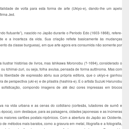
italidade de volta para esta forma de arte (Ukiyo-e), dando-lhe um apelo
firma Jed.
do flutuante”), nascido no Japão durante o Período Edo (1603-1868), refere-
de e a incerteza da vida. Sua criação reflete basicamente às mudanças
nto da classe burguesa), em que arte agora era consumida não somente por
 ilustrar histórias de livros, mas Ishikawa Moronobu (?-1694), considerado o
e ou Ichimai-zuri, ou seja, folha avulsa, pensada de forma autônoma. Mas com
 liberdade de expressão abriu sua própria editora, que o ukiyo-e ganhou
 de perspectiva (uki-e) e de pilastra (hashira-e). E o artista Suzuki Harunobu
sofisticação, compondo imagens de até dez cores impressas em blocos
va na vida urbana e as cenas do cotidiano (cortesãs, lutadores de sumô e
a época), com destaque, para as paisagens, cidades japonesas e as inúmeras
os maiores cartões postais nipônicos. Com a abertura do Japão ao Ocidente,
o de métodos mais baratos, como a gravura em metal, litografia e a fotografia,