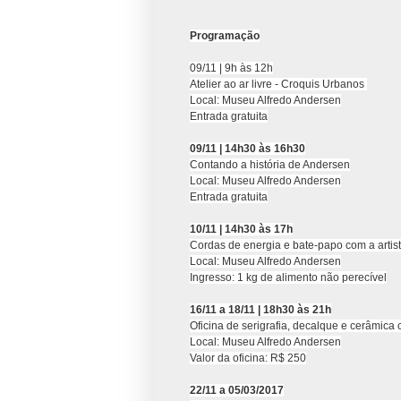
Programação
09/11 | 9h às 12h
Atelier ao ar livre - Croquis Urbanos
Local: Museu Alfredo Andersen
Entrada gratuita
09/11 | 14h30 às 16h30
Contando a história de Andersen
Local: Museu Alfredo Andersen
Entrada gratuita
10/11 | 14h30 às 17h
Cordas de energia e bate-papo com a artis
Local: Museu Alfredo Andersen
Ingresso: 1 kg de alimento não perecível
16/11 a 18/11 | 18h30 às 21h
Oficina de serigrafia, decalque e cerâmica 
Local: Museu Alfredo Andersen
Valor da oficina: R$ 250
22/11 a 05/03/2017