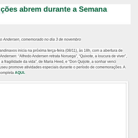
ições abrem durante a Semana
redo Andersen, comemorado no dia 3 de novembro
inavos inicia na próxima terça-feira (08/11), às 18h, com a abertura de
ndersen: “Alfredo Andersen retrata Noruega”, “Quixote, a loucura de viver”,
a fragilidade da vida”, de Maria Heed, e “Don Quijote, a sonhar venci
 museu promove atividades especiais durante o período de comemorações. A
 completa
AQUI.