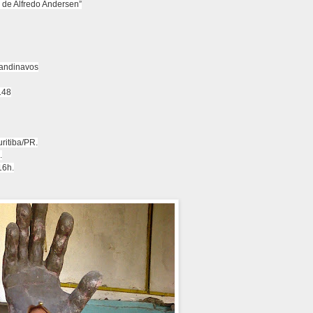
 de Alfredo Andersen”
andinavos
148
ritiba/PR.
.
16h.