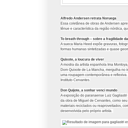
Alfredo Andersen retrata Noruega
Essa coletânea de obras de Andersen apres
tênue e característica da região nórdica, qu
To breath through – sobre a fragilidade da
A sueca Maria Heed expõe gravuras, fotogra
formas humanas sintetizadas e quase geom
Quixote, a loucura de viver
A mostra da artista espanhola Ima Montoya
Dom Quixote de La Mancha, mergulha no im
uma roupagem contemporânea e reflexiva. 
Instituto Cervantes.
Don Quijote, a sonhar venci mundo
A exposição do paranaense Luiz Gagliastr
da obra de Miguel de Cervantes, como seu 
materiais reciclados ou reaproveitados, co
desenvolvida pelo próprio artista.