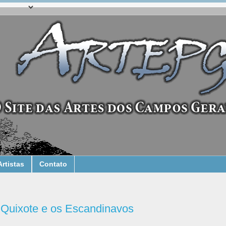
Artistas
Contato
uixote e os Escandinavos