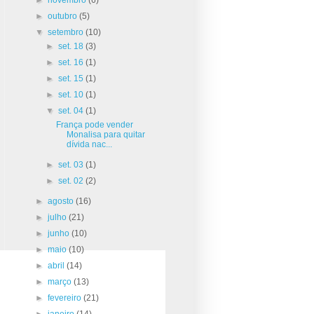
►
outubro
(5)
▼
setembro
(10)
►
set. 18
(3)
►
set. 16
(1)
►
set. 15
(1)
►
set. 10
(1)
▼
set. 04
(1)
França pode vender
Monalisa para quitar
dívida nac...
►
set. 03
(1)
►
set. 02
(2)
►
agosto
(16)
►
julho
(21)
►
junho
(10)
►
maio
(10)
►
abril
(14)
►
março
(13)
►
fevereiro
(21)
►
janeiro
(14)