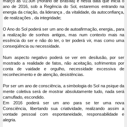
março às 01:30h (Horário de Brasília) é nesta
data que inicia o
ano de 2016, sob a Regência do Sol, estaremos entrando na
energia da criação, da liderança , da vitalidade, da autoconfiança,
de realizações , da integridade;
O Ano do Sol poderá ser um ano de autoafirmação, energia., para
a realização de sonhos antigos, mas num contexto mais na
essência do ser e não do ter, o ter poderá vir, mas como uma
conseqüência ou necessidade.
Num aspecto negativo poderá
se ver em desilusão, por ser
mostrado a realidade de fatos, não aceitação, sofrimentos por
conta de vaidade e orgulho,
necessidade excessiva de
reconhecimento e de atenção, desistências.
Por ser um ano de consciência, a simbologia do Sol na psique da
mente coletiva será de mostrar absolutamente tudo, nada será
camuflado, escondido.
Em 2016 poderá ser um ano para se ter uma nova
Consciência,
libertando sua criatividade, realizando assim a
vontade pessoal com espontaneidade, responsabilidade e
alegria.