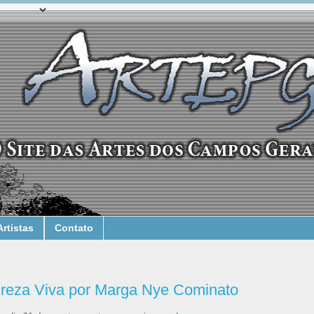
Artistas
Contato
ureza Viva por Marga Nye Cominato