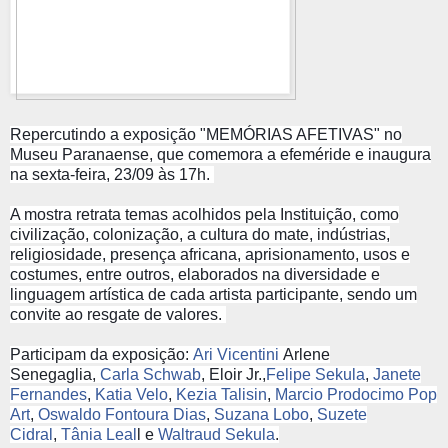
Repercutindo a exposição "MEMÓRIAS AFETIVAS" no
Museu Paranaense, que comemora a efeméride e inaugura
na sexta-feira, 23/09 às 17h.
A mostra retrata temas acolhidos pela Instituição, como
civilização, colonização, a cultura do mate, indústrias,
religiosidade, presença africana, aprisionamento, usos e
costumes, entre outros, elaborados na diversidade e
linguagem artística de cada artista participante, sendo um
convite ao resgate de valores.
Participam da exposição:
Ari Vicentini
Arlene
Senegaglia,
Carla Schwab
, Eloir Jr.,
Felipe Sekula
,
Janete
Fernandes
,
Katia Velo
,
Kezia Talisin
,
Marcio Prodocimo Pop
Art
,
Oswaldo Fontoura Dias
,
Suzana Lobo
,
Suzete
Cidral
,
Tânia Leal
l e
Waltraud Sekula
.