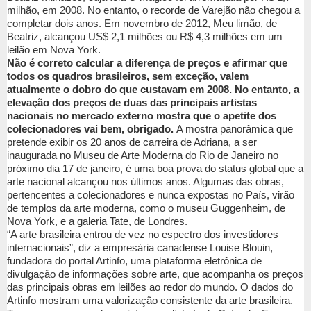
milhão, em 2008. No entanto, o recorde de Varejão não chegou a
completar dois anos. Em novembro de 2012, Meu limão, de
Beatriz, alcançou US$ 2,1 milhões ou R$ 4,3 milhões em um
leilão em Nova York.
Não é correto calcular a diferença de preços e afirmar que
todos os quadros brasileiros, sem exceção, valem
atualmente o dobro do que custavam em 2008. No entanto, a
elevação dos preços de duas das principais artistas
nacionais no mercado externo mostra que o apetite dos
colecionadores vai bem, obrigado.
A mostra panorâmica que
pretende exibir os 20 anos de carreira de Adriana, a ser
inaugurada no Museu de Arte Moderna do Rio de Janeiro no
próximo dia 17 de janeiro, é uma boa prova do status global que a
arte nacional alcançou nos últimos anos. Algumas das obras,
pertencentes a colecionadores e nunca expostas no País, virão
de templos da arte moderna, como o museu Guggenheim, de
Nova York, e a galeria Tate, de Londres.
“A arte brasileira entrou de vez no espectro dos investidores
internacionais”, diz a empresária canadense Louise Blouin,
fundadora do portal Artinfo, uma plataforma eletrônica de
divulgação de informações sobre arte, que acompanha os preços
das principais obras em leilões ao redor do mundo. O dados do
Artinfo mostram uma valorização consistente da arte brasileira.