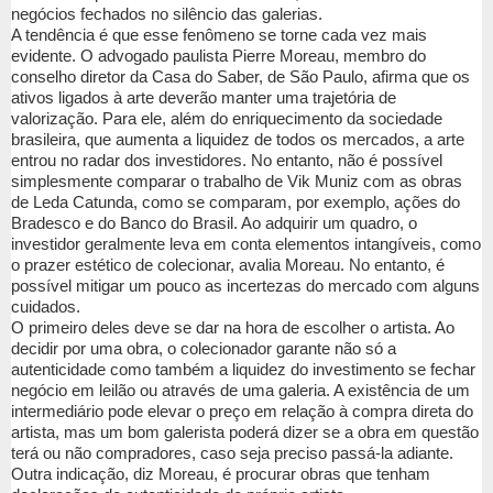
negócios fechados no silêncio das galerias.
A tendência é que esse fenômeno se torne cada vez mais
evidente. O advogado paulista Pierre Moreau, membro do
conselho diretor da Casa do Saber, de São Paulo, afirma que os
ativos ligados à arte deverão manter uma trajetória de
valorização. Para ele, além do enriquecimento da sociedade
brasileira, que aumenta a liquidez de todos os mercados, a arte
entrou no radar dos investidores. No entanto, não é possível
simplesmente comparar o trabalho de Vik Muniz com as obras
de Leda Catunda, como se comparam, por exemplo, ações do
Bradesco e do Banco do Brasil. Ao adquirir um quadro, o
investidor geralmente leva em conta elementos intangíveis, como
o prazer estético de colecionar, avalia Moreau. No entanto, é
possível mitigar um pouco as incertezas do mercado com alguns
cuidados.
O primeiro deles deve se dar na hora de escolher o artista. Ao
decidir por uma obra, o colecionador garante não só a
autenticidade como também a liquidez do investimento se fechar
negócio em leilão ou através de uma galeria. A existência de um
intermediário pode elevar o preço em relação à compra direta do
artista, mas um bom galerista poderá dizer se a obra em questão
terá ou não compradores, caso seja preciso passá-la adiante.
Outra indicação, diz Moreau, é procurar obras que tenham