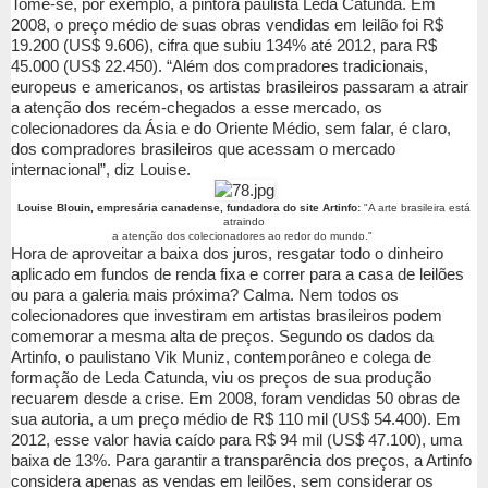
Tome-se, por exemplo, a pintora paulista Leda Catunda. Em
2008, o preço médio de suas obras vendidas em leilão foi R$
19.200 (US$ 9.606), cifra que subiu 134% até 2012, para R$
45.000 (US$ 22.450). “Além dos compradores tradicionais,
europeus e americanos, os artistas brasileiros passaram a atrair
a atenção dos recém-chegados a esse mercado, os
colecionadores da Ásia e do Oriente Médio, sem falar, é claro,
dos compradores brasileiros que acessam o mercado
internacional”, diz Louise.
Louise Blouin, empresária canadense, fundadora do site Artinfo:
"A arte brasileira está
atraindo
a atenção dos colecionadores ao redor do mundo."
Hora de aproveitar a baixa dos juros, resgatar todo o dinheiro
aplicado em fundos de renda fixa e correr para a casa de leilões
ou para a galeria mais próxima? Calma. Nem todos os
colecionadores que investiram em artistas brasileiros podem
comemorar a mesma alta de preços. Segundo os dados da
Artinfo, o paulistano Vik Muniz, contemporâneo e colega de
formação de Leda Catunda, viu os preços de sua produção
recuarem desde a crise. Em 2008, foram vendidas 50 obras de
sua autoria, a um preço médio de R$ 110 mil (US$ 54.400). Em
2012, esse valor havia caído para R$ 94 mil (US$ 47.100), uma
baixa de 13%. Para garantir a transparência dos preços, a Artinfo
considera apenas as vendas em leilões, sem considerar os