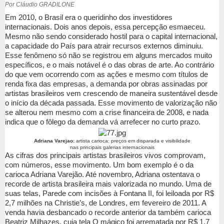
Por Cláudio GRADILONE
Em 2010, o Brasil era o queridinho dos investidores
internacionais. Dois anos depois, essa percepção esmaeceu.
Mesmo não sendo considerado hostil para o capital internacional,
a capacidade do País para atrair recursos externos diminuiu.
Esse fenômeno só não se registrou em alguns mercados muito
específicos, e o mais notável é o das obras de arte. Ao contrário
do que vem ocorrendo com as ações e mesmo com títulos de
renda fixa das empresas, a demanda por obras assinadas por
artistas brasileiros vem crescendo de maneira sustentável desde
o início da década passada. Esse movimento de valorização não
se alterou nem mesmo com a crise financeira de 2008, e nada
indica que o fôlego da demanda vá arrefecer no curto prazo.
Adriana Varejao:
artista carioca: preços em disparada e visibilidade
nas principais galerias internacionais
As cifras dos principais artistas brasileiros vivos comprovam,
com números, esse movimento. Um bom exemplo é o da
carioca Adriana Varejão. Até novembro, Adriana ostentava o
recorde de artista brasileira mais valorizada no mundo. Uma de
suas telas, Parede com incisões à Fontana II, foi leiloada por R$
2,7 milhões na Christie’s, de Londres, em fevereiro de 2011. A
venda havia desbancado o recorde anterior da também carioca
Beatriz Milhazes, cuja tela O mágico foi arrematada por R$ 1,7