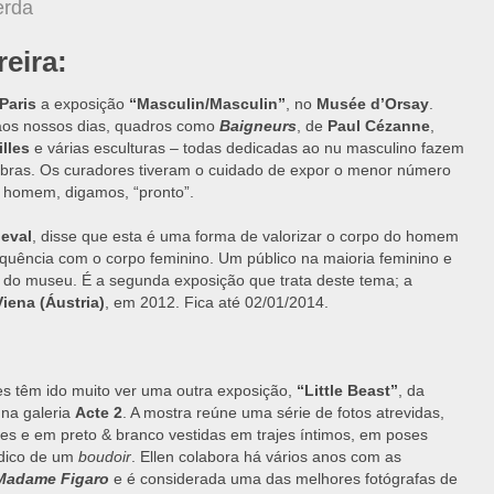
erda
reira:
Paris
a exposição
“Masculin/Masculin”
, no
Musée d’Orsay
.
aos nossos dias, quadros como
Baigneurs
, de
Paul Cézanne
,
illes
e várias esculturas – todas dedicadas ao nu masculino fazem
obras. Os curadores tiveram o cuidado de expor o menor número
o homem, digamos, “pronto”.
eval
, disse que esta é uma forma de valorizar o corpo do homem
quência com o corpo feminino. Um público na maioria feminino e
s do museu. É a segunda exposição que trata deste tema; a
iena (Áustria)
, em 2012. Fica até 02/01/2014.
s têm ido muito ver uma outra exposição,
“Little Beast”
, da
 na galeria
Acte 2
. A mostra reúne uma série de fotos atrevidas,
es e em preto & branco vestidas em trajes íntimos, em poses
údico de um
boudoir
. Ellen colabora há vários anos com as
Madame Figaro
e é considerada uma das melhores fotógrafas de