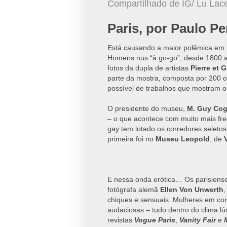
Compartilhado de IG/ Lu Lac
Paris, por Paulo Pe
Está causando a maior polêmica em
Homens nus “à go-go”, desde 1800 
fotos da dupla de artistas
Pierre et G
parte da mostra, composta por 200 
possível de trabalhos que mostram 
O presidente do museu,
M. Guy Cog
– o que acontece com muito mais fre
gay tem lotado os corredores seleto
primeira foi no
Museu Leopold
, de
V
E nessa onda erótica… Os parisiense
fotógrafa alemã
Ellen Von Unwerth
,
chiques e sensuais. Mulheres em cor
audaciosas – tudo dentro do clima l
revistas
Vogue Paris
,
Vanity Fair
e