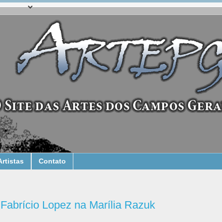
Artistas
Contato
 Fabrício Lopez na Marília Razuk