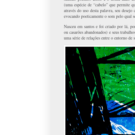
(uma espécie de “cabelo” que permite qu
através do uso desta palavra, seu desejo
evocando poeticamente o som pelo qual s
Nasceu em santos e foi criado por lá, po
ou casarões abandonados) e seus trabalhos
uma série de relações entre o entorno de s