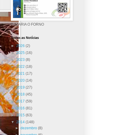
PIZZARIA O FORNO
Todas as Notícias
►
2026
(2)
►
2025
(16)
►
2023
(8)
►
2022
(18)
►
2021
(17)
►
2020
(14)
►
2019
(27)
►
2018
(45)
►
2017
(59)
►
2016
(81)
►
2015
(63)
▼
2014
(148)
►
dezembro
(8)
►
novembro
(6)