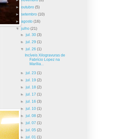
►
outubro
(5)
►
setembro
(10)
►
agosto
(16)
▼
julho
(21)
►
jul. 30
(3)
►
jul. 29
(1)
▼
jul. 26
(1)
Incíveis Xilogravuras de
Fabrício Lopez na
Marília...
►
jul. 23
(1)
►
jul. 19
(2)
►
jul. 18
(2)
►
jul. 17
(1)
►
jul. 16
(3)
►
jul. 10
(1)
►
jul. 08
(2)
►
jul. 07
(1)
►
jul. 05
(2)
►
jul. 01
(1)