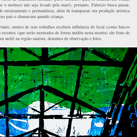
e o molusco não seja levado pela maré), portanto, Fabrício busca passar,
 de enraizamento e permanência, além de transpassar sua produção artística
eus pais o chamavam quando criança.
rtanto, muitos de seus trabalhos recebem influência do local (como barcos
 recentes (que serão mostrados de forma inédita nesta mostra) são fruto de
eu ateliê na região santista, desenhos de observação e fotos.