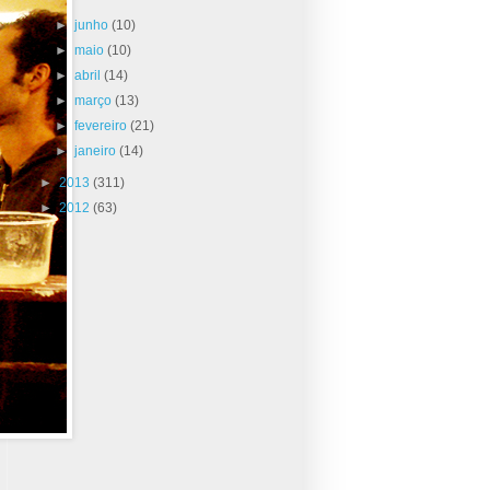
►
junho
(10)
►
maio
(10)
►
abril
(14)
►
março
(13)
►
fevereiro
(21)
►
janeiro
(14)
►
2013
(311)
►
2012
(63)