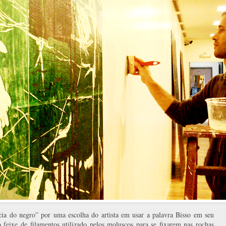
ia do negro” por uma escolha do artista em usar a palavra Bisso em seu
 feixe de filamentos utilizado pelos moluscos para se fixarem nas rochas