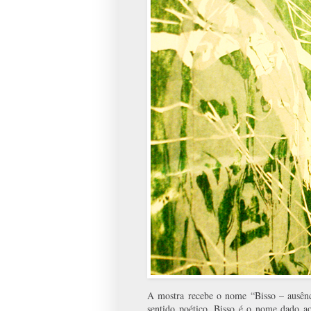
A mostra recebe o nome “Bisso – ausênc
sentido poético. Bisso é o nome dado ao