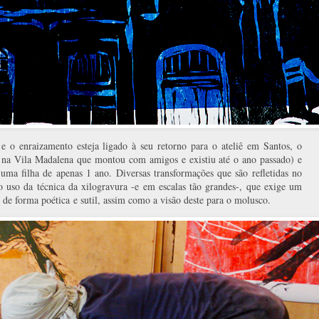
e o enraizamento esteja ligado à seu retorno para o ateliê em Santos, o
 na Vila Madalena que montou com amigos e existiu até o ano passado) e
uma filha de apenas 1 ano. Diversas transformações que são refletidas no
o uso da técnica da xilogravura -e em escalas tão grandes-, que exige um
) de forma poética e sutil, assim como a visão deste para o molusco.