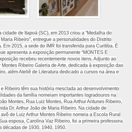
a cidade de Itapoá (SC), em 2013 criou a “Medalha do
e Maria Ribeiro”, entregue a personalidades do Distrito
. Em 2015, a sede do IMR foi transferida para Curitiba. É
que apresenta a exposição permanente “MONTES E
exposição recebeu recentemente novos itens. Adjunto ao
ur Montes Ribeiro Galeria de Arte, dedicada à exposição das
ro, além Ateliê de Literatura dedicado a cursos na área e
 e Ribeiro têm sua história mesclada ao desenvolvimento
lidades da família nomeiam importantes logradouros na
oão Montes, Rua Luiz Montes, Rua Arthur Antunes Ribeiro,
ida Dr. Arthur João de Maria Ribeiro. Na cidade de
 avô de Luiz Arthur Montes Ribeiro nomeia a Escola Rural
Sua esposa, Carolina Vaz Ribeiro, foi a primeira professora
s décadas de 1930, 1940, 1950.