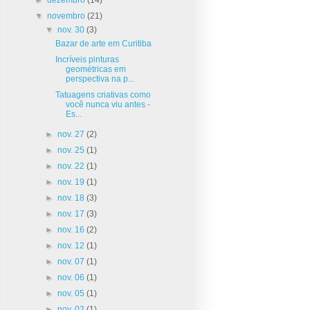
▼
novembro
(21)
▼
nov. 30
(3)
Bazar de arte em Curitiba
Incríveis pinturas
geométricas em
perspectiva na p...
Tatuagens criativas como
você nunca viu antes -
Es...
►
nov. 27
(2)
►
nov. 25
(1)
►
nov. 22
(1)
►
nov. 19
(1)
►
nov. 18
(3)
►
nov. 17
(3)
►
nov. 16
(2)
►
nov. 12
(1)
►
nov. 07
(1)
►
nov. 06
(1)
►
nov. 05
(1)
►
nov. 02
(1)