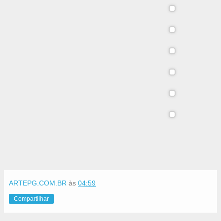
ARTEPG.COM.BR
às
04:59
Compartilhar