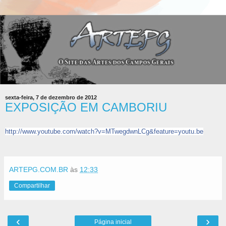
sexta-feira, 7 de dezembro de 2012
EXPOSIÇÃO EM CAMBORIU
http://www.youtube.com/watch?v=MTwegdwnLCg&feature=youtu.be
ARTEPG.COM.BR
às
12:33
Compartilhar
‹
›
Página inicial