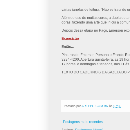
várias janelas de leitura. “Não se trata de 
Além do uso de muitas cores, a dupla de a
obras, fazendo uma arte que inlcui a comu
Depois dessa etapa no Paço, Emerson expõe
Exposição
Então...
Pinturas de Emerson Persona e Francis Ro
3234-4200. Abertura quinta-feira, às 19 hor
17 horas, e domingos e feriados, das 11 às
TEXTO DO CADERNO G DA GAZETA DO POV
.
Postado por
ARTEPG.COM.BR
às
07:39
Postagens mais recentes
Assinar:
Postagens (Atom)