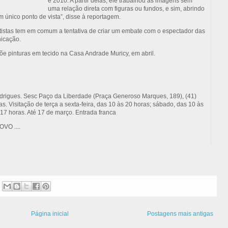
e 2010. A partir delas, ele trabalhou as imagens sem
uma relação direta com figuras ou fundos, e sim, abrindo
um único ponto de vista”, disse à reportagem.
rtistas tem em comum a tentativa de criar um embate com o espectador das
nicação.
 pinturas em tecido na Casa Andrade Muricy, em abril.
drigues. Sesc Paço da Liberdade (Praça Generoso Marques, 189), (41)
as. Visitação de terça a sexta-feira, das 10 às 20 horas; sábado, das 10 às
 17 horas. Até 17 de março. Entrada franca
O ....
Página inicial
Postagens mais antigas