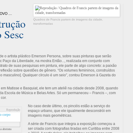
O ....
trução
Quadros de Francis partem de imagens da cidade,
transformadas
o Sesc
de o artista plástico Emerson Persona, sobre suas pinturas que serão
esc Paço da Liberdade, na mostra Então..., realizada em conjunto com
trato de suas pesquisas em pintura, ele parte de algo concreto: a paixão
reflexão sobre questões de gênero. “Os volumes femininos, cons­truídos
po masculino]. Qualquer círculo é um seio”, contou Emerson à Gazeta do
 em Matisse e Basquiat, ele tem um ateliê na cidade desde 2008, quando
da Escola de Música e Belas Artes. Só um permaneceu – Francis –, com
cor.
No caso deste último, os pincéis estão a serviço do
Reprodução
espaço urbano, que ele igualmente desconstrói em
imagens mais geométricas.
A série de Francis que integra a exposição começou a
ser criada com fotografias tiradas em Curitiba entre 2008
a abstrata