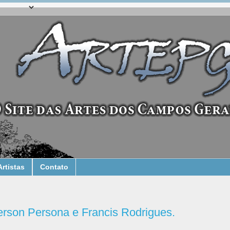
Artistas
Contato
erson Persona e Francis Rodrigues.