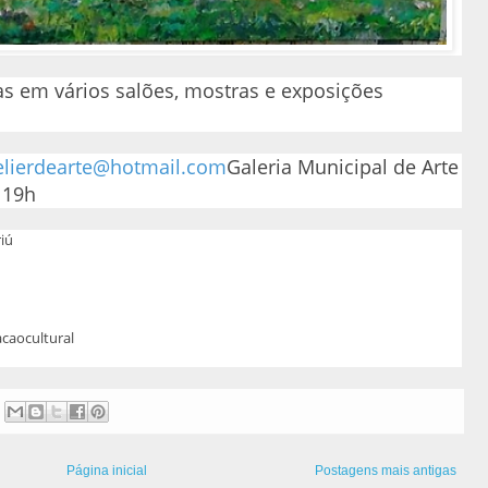
as em vários salões, mostras e exposições
telierdearte@hotmail.com
Galeria Municipal de Arte
 19h
iú
caocultural
Página inicial
Postagens mais antigas