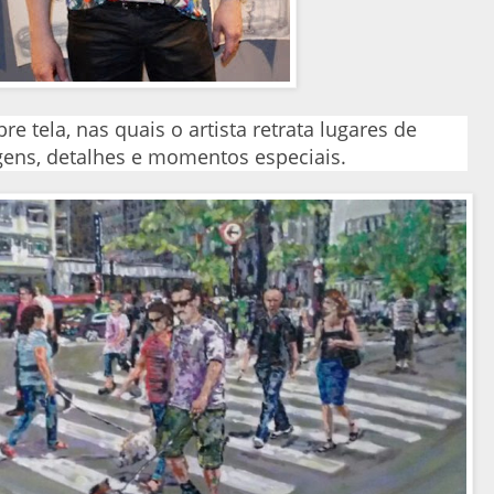
re tela, nas quais o artista retrata lugares de
agens, detalhes e momentos especiais.