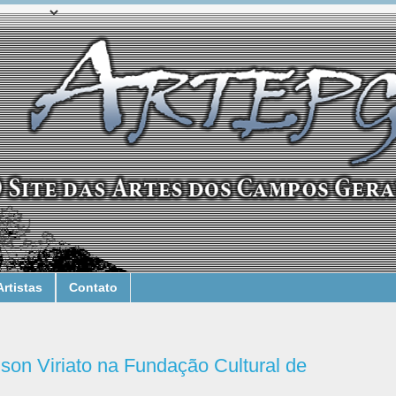
Artistas
Contato
lson Viriato na Fundação Cultural de