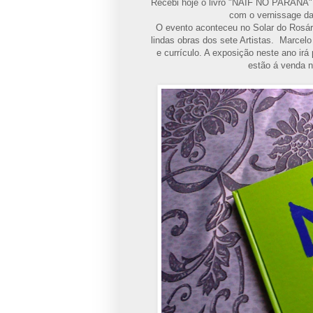
Recebi hoje o livro "NAIF NO PARANÁ"
com o vernissage da 
O evento aconteceu no Solar do Rosári
lindas obras dos sete Artistas. Marcelo
e currículo. A exposição neste ano ir
estão á venda n