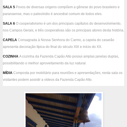
SALA 5
Povos de diversas origens compõem a gênese do povo brasileiro e
paranaense, mas o paleoíndio é ancestral comum de todos eles.
SALA 6
O cooperativismo é um dos principais capítulos do desenvolvimento,
nos Campos Gerais, e três cooperativas são os principais atores desta história.
CAPELA
Consagrada à Nossa Senhora do Carmo, a capela do casarão
apresenta decoração típica do final do século XIX e início do XX.
COZINHA
A cozinha da Fazenda Capão Alto possui amplas janelas duplas,
possibilitando o melhor aproveitamento da luz natural.
MÍDIA
Composta por mobiliário para reuniões e apresentações, nesta sala os
visitantes podem assistir a vídeos da Fazenda Capão Alto.