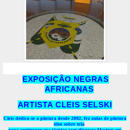
EXPOSIÇÃO NEGRAS
AFRICANAS
ARTISTA CLEIS SELSKI
Cleis dedica-se a pintura desde 2002, fez aulas de pintura
óleo sobre tela
para aprimorar sua técnica com diversos Mestres em