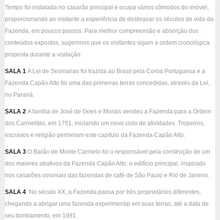
Tempo foi instalada no casarão principal e ocupa vários cômodos do imóvel,
proporcionando ao visitante a experiência de desbravar os séculos de vida da
Fazenda, em poucos passos. Para melhor compreensão e absorção dos
conteúdos expostos, sugerimos que os visitantes sigam a ordem cronológica
proposta durante a visitação:
SALA 1
A Lei de Sesmarias foi trazida ao Brasil pela Coroa Portuguesa e a
Fazenda Capão Alto foi uma das primeiras terras concedidas, através da Lei,
no Paraná.
SALA 2
A família de José de Goes e Morais vendeu a Fazenda para a Ordem
dos Carmelitas, em 1751, iniciando um novo ciclo de atividades. Tropeiros,
escravos e religião permeiam este capítulo da Fazenda Capão Alto.
SALA 3
O Barão de Monte Carmelo foi o responsável pela construção de um
dos maiores atrativos da Fazenda Capão Alto: o edifício principal, inspirado
nos casarões coloniais das fazendas de café de São Paulo e Rio de Janeiro.
SALA 4
No século XX, a Fazenda passa por três proprietários diferentes,
chegando a abrigar uma fazenda experimental em suas terras, até a data de
seu tombamento, em 1981.