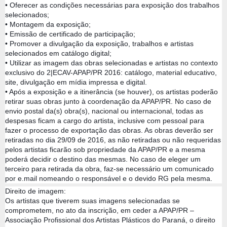
• Oferecer as condições necessárias para exposição dos trabalhos
selecionados;
• Montagem da exposição;
• Emissão de certificado de participação;
• Promover a divulgação da exposição, trabalhos e artistas
selecionados em catálogo digital;
• Utilizar as imagem das obras selecionadas e artistas no contexto
exclusivo do 2|ECAV-APAP/PR 2016: catálogo, material educativo,
site, divulgação em mídia impressa e digital.
• Após a exposição e a itinerância (se houver), os artistas poderão
retirar suas obras junto à coordenação da APAP/PR. No caso de
envio postal da(s) obra(s), nacional ou internacional, todas as
despesas ficam a cargo do artista, inclusive com pessoal para
fazer o processo de exportação das obras. As obras deverão ser
retiradas no dia 29/09 de 2016, as não retiradas ou não requeridas
pelos artistas ficarão sob propriedade da APAP/PR e a mesma
poderá decidir o destino das mesmas. No caso de eleger um
terceiro para retirada da obra, faz-se necessário um comunicado
por e.mail nomeando o responsável e o devido RG pela mesma.
Direito de imagem:
Os artistas que tiverem suas imagens selecionadas se
comprometem, no ato da inscrição, em ceder a APAP/PR –
Associação Profissional dos Artistas Plásticos do Paraná, o direito