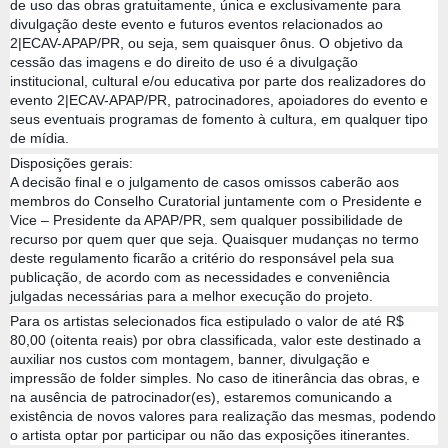
de uso das obras gratuitamente, única e exclusivamente para
divulgação deste evento e futuros eventos relacionados ao
2|ECAV-APAP/PR, ou seja, sem quaisquer ônus. O objetivo da
cessão das imagens e do direito de uso é a divulgação
institucional, cultural e/ou educativa por parte dos realizadores do
evento 2|ECAV-APAP/PR, patrocinadores, apoiadores do evento e
seus eventuais programas de fomento à cultura, em qualquer tipo
de mídia.
Disposições gerais:
A decisão final e o julgamento de casos omissos caberão aos
membros do Conselho Curatorial juntamente com o Presidente e
Vice – Presidente da APAP/PR, sem qualquer possibilidade de
recurso por quem quer que seja. Quaisquer mudanças no termo
deste regulamento ficarão a critério do responsável pela sua
publicação, de acordo com as necessidades e conveniência
julgadas necessárias para a melhor execução do projeto.
Para os artistas selecionados fica estipulado o valor de até R$
80,00 (oitenta reais) por obra classificada, valor este destinado a
auxiliar nos custos com montagem, banner, divulgação e
impressão de folder simples. No caso de itinerância das obras, e
na ausência de patrocinador(es), estaremos comunicando a
existência de novos valores para realização das mesmas, podendo
o artista optar por participar ou não das exposições itinerantes.