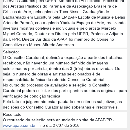
Acervos Culturais pela UFPR. Membro da Associação Profissional
dos Artistas Plásticos do Paraná e da Associação Brasileira de
Críticos de Arte, pela galerista Tuca Nissel, Graduação de
Bacharelado em Escultura pela EMBAP- Escola de Música e Belas
Artes do Paraná, cria a galeria Ybakatu Espaço de Arte, realizando
diversas mostras coletivas e individuais e pelo artista Marcelo
Miguel Conrado, Doutor em Direito pela UFPR, Professor Adjunto
da UFPR, Diretor Jurídico da APAP, foi membro do Conselho
Consultivo do Museu Alfredo Andersen.
Seleção:
O Conselho Curatorial, definirá a exposição a partir dos trabalhos
recebidos, não havendo um número definido de imagens
selecionadas por artista, dentro das 3 (três) obras enviadas. Ou
seja, o número de obras e artistas selecionados é de
responsabilidade única do referido Conselho Curatorial.
No curso do processo de avaliação e seleção, o Conselho
Curatorial poderá solicitar dos participantes as obras originais, para
verificação de condição técnica.
Pelo fato do julgamento estar pautado em critérios subjetivos, as
decisões do Conselho Curatorial são soberanas e irrecorríveis.
Resultado:
O resultado da seleção será anunciado no site da APAP/PR -
www.apap.com.br
– no dia 27/07 de 2016.