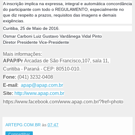
A inscrição implica na expressa, integral e automática concordância
do participante com todo o REGULAMENTO, especialmente no
que diz respeito a prazos, requisitos das imagens e demais
exigências.
Curitiba, 25 de Maio de 2016.
Osmar Carboni Luiz Gustavo Vardânega Vidal Pinto
Diretor Presidente Vice-Presidente
Mais informações:
APAP/Pr
Arcadas de São Francisco,107, sala 11,
Curitiba - Paraná - CEP: 80510-010.
Fone:
(041) 3232-0408
E-mail
:
apap@apap.com.br
Site:
http://www.apap.com.br
https://www.facebook.com/www.apap.com.br/?fref=photo
ARTEPG.COM.BR
às
07:47
Compartilhar