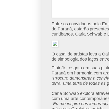
Entre os convidados pela Em
do Paraná, estarão
presentes
curitibanos, Carla Schwab e El
O casal de artistas leva a Ga
de simbologia dos laços entr
Eloir Jr. resgata em suas pin
Paraná em harmonia com arau
“Procuro demonstrar a convi
terra, uma terra de todas as 
Carla Schwab explora atravé
com uma arte contemporânea
“Eu me inspiro nas lembrança
mãe e avó”
, relata a artista.