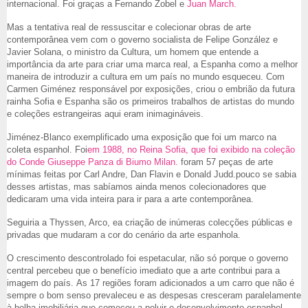
internacional. Foi graças a Fernando Zobel e
Juan March.
Mas a tentativa real de ressuscitar e colecionar obras de arte
contemporânea vem com o governo socialista de Felipe González e
Javier Solana, o ministro da Cultura, um homem que entende a
importância da arte para criar uma marca real, a Espanha como a melhor
maneira de introduzir a cultura em um país no mundo esqueceu. Com
Carmen Giménez responsável por exposições, criou o embrião da futura
rainha Sofia e Espanha são os primeiros trabalhos de artistas do mundo
e coleções estrangeiras aqui eram inimagináveis.
Jiménez-Blanco exemplificado uma exposição que foi um marco na
coleta espanhol. Foi
em 1988, no Reina Sofia, que foi exibido na coleção
do Conde Giuseppe Panza di Biumo Milan.
foram 57 peças de arte
mínimas feitas por Carl Andre, Dan Flavin e Donald Judd.pouco se sabia
desses artistas, mas sabíamos ainda menos colecionadores que
dedicaram uma vida inteira para ir para a arte contemporânea.
Seguiria a Thyssen, Arco, ea criação de inúmeras colecções públicas e
privadas que mudaram a cor do cenário da arte espanhola.
O crescimento descontrolado foi espetacular, não só porque o governo
central percebeu que o benefício imediato que a arte contribui para a
imagem do país. As 17 regiões foram adicionados a um carro que não é
sempre o bom senso prevaleceu e as despesas cresceram paralelamente
à bolha imobiliária que começou a poluir o desenvolvimento espanhol.