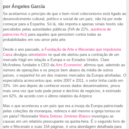
por Ángeles García
Se aceitarmos o princípio de que o bom nível colecionismo está ligado ao
desenvolvimento cultural, político e social de um país, não há por onde
começar para a Espanha. Só lá, não importa e apenas sinais hostis são
percebidos pelas autoridades públicas (IVA de 21%,
ausência de
patrocínio Act)
para aqueles que persistem contra todas as
probabilidades em seu amor pela arte.
Desde o ano passado, a
Fundação de Arte e Mecenato que impulsiona
Caixa
divulgou um
relatório
no qual ele alertou para a contração de um
mercado frágil em relação a Europa e os Estados Unidos. Clare
McAndrew, fundador e CEO da
Arts Economist,
afirmou que, aderindo ao
número de operações e os preços bem abaixo da média de outros
países, o espanhol foi um dos maiores mercados da Europa atrofiadas. O
especialista acrescentou que, entre 2007 e 2011, o setor tinha caído em
33%.
Um ano depois de conhecer esses dados desanimadores, prova
mais uma vez que tudo pode piorar e declínio de negócios, é estimado
em 62%, de acordo com o último relatório da
Artprice.
Mas o que aconteceu a um país que era a inveja da Europa patrocinado
pelas coleções da monarquia, nobreza e até mesmo a igreja tornou-se
um pária? Historiador
Maria Dolores Jiménez-Blanco
investigou as
causas em um relatório preocupante na quinta-feira. É o segundo livro de
arte e Mecenato e suas 154 páginas, é uma abordagem detalhada para