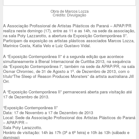
Obra de Marcos Lozza
Crédito: Divulgação
A Associação Profissional de Artistas Plásticos do Paraná – APAP/PR
realiza neste domingo (17), entre as 11 e as 14h, na sede da associação,
na sala Poty Lazzarotto, a abertura da Exposição Contemporânea II”.
Participam da exposição os artistas plásticos associados Marcos Lozza,
Marinice Costa, Katia Velo e Luiz Gustavo Vidal.
A “Exposição Contemporânea II” é a segunda edição que acontece
simultaneamente à Bienal Internacional de Curitiba 2013, na sequência
da “Exposição Contemporânea I”, também na sede da APAP/PR, na sala
Osmar Chromiec, de 31 de Agosto a 1º. de Dezembro de 2013, com o
título“The Sleep of Reason Produces Monsters” da artista australiana Jill
Orr.
A “Exposição Contemporânea II” permanecerá aberta para visitação até
17 de Dezembro de 2013.
“Exposição Contemporânea II”
Data: 17 de Novembro a 17 de Dezembro de 2013
Local: Sede da Associação Profissional dos Artistas Plásticos do Paraná
– APAP/PR –
Sala Poty Larazzotto.
Horário de visitação: 14h às 17h (3ª a 6ª feira) e 10h às 13h (sábado e
domingo)