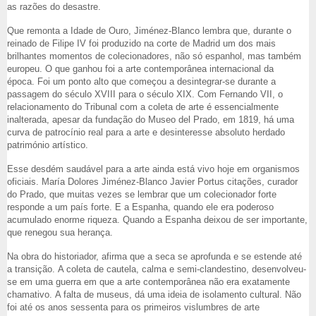
as razões do desastre.
Que remonta a Idade de Ouro, Jiménez-Blanco lembra que, durante o
reinado de Filipe IV foi produzido na corte de Madrid um dos mais
brilhantes momentos de colecionadores, não só espanhol, mas também
europeu. O que ganhou foi a arte contemporânea internacional da
época. Foi um ponto alto que começou a desintegrar-se durante a
passagem do século XVIII para o século XIX. Com Fernando VII, o
relacionamento do Tribunal com a coleta de arte é essencialmente
inalterada, apesar da fundação do Museo del Prado, em 1819, há uma
curva de patrocínio real para a arte e desinteresse absoluto herdado
património artístico.
Esse desdém saudável para a arte ainda está vivo hoje em organismos
oficiais. María Dolores Jiménez-Blanco Javier Portus citações, curador
do Prado, que muitas vezes se lembrar que um colecionador forte
responde a um país forte. E a Espanha, quando ele era poderoso
acumulado enorme riqueza. Quando a Espanha deixou de ser importante,
que renegou sua herança.
Na obra do historiador, afirma que a seca se aprofunda e se estende até
a transição. A coleta de cautela, calma e semi-clandestino, desenvolveu-
se em uma guerra em que a arte contemporânea não era exatamente
chamativo. A falta de museus, dá uma ideia de isolamento cultural. Não
foi até os anos sessenta para os primeiros vislumbres de arte