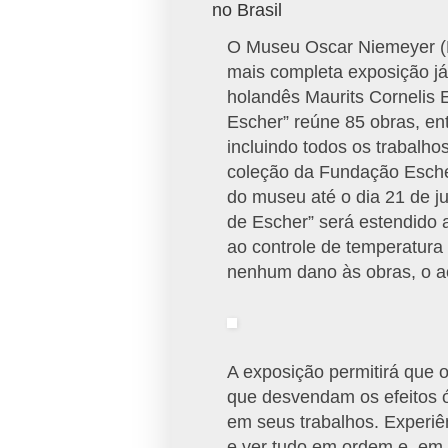
no Brasil
O Museu Oscar Niemeyer (MO
mais completa exposição já 
holandês Maurits Cornelis 
Escher” reúne 85 obras, ent
incluindo todos os trabalho
coleção da Fundação Escher
do museu até o dia 21 de ju
de Escher” será estendido a
ao controle de temperatura
nenhum dano às obras, o ac
A exposição permitirá que 
que desvendam os efeitos ó
em seus trabalhos. Experiê
e ver tudo em ordem e, em s