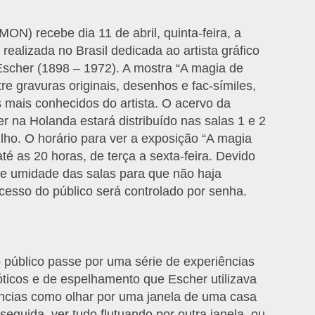
N) recebe dia 11 de abril, quinta-feira, a
realizada no Brasil dedicada ao artista gráfico
Escher (1898 – 1972). A mostra “A magia de
re gravuras originais, desenhos e fac-símiles,
s mais conhecidos do artista. O acervo da
 na Holanda estará distribuído nas salas 1 e 2
lho. O horário para ver a exposição “A magia
té as 20 horas, de terça a sexta-feira. Devido
 e umidade das salas para que não haja
esso do público será controlado por senha.
o público passe por uma série de experiências
ticos e de espelhamento que Escher utilizava
ncias como olhar por uma janela de uma casa
eguida, ver tudo flutuando por outra janela, ou