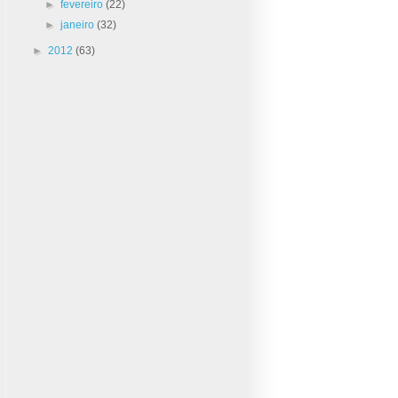
►
fevereiro
(22)
►
janeiro
(32)
►
2012
(63)