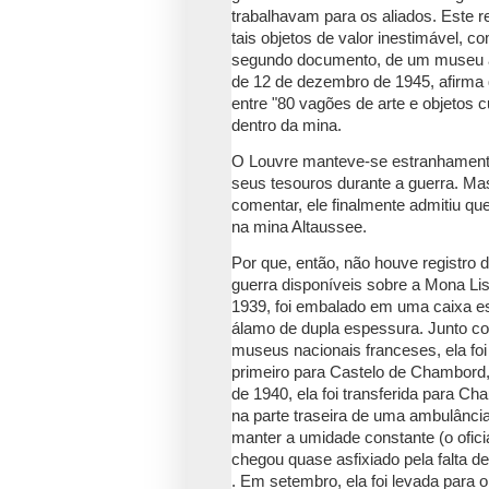
trabalhavam para os aliados.
Este r
tais objetos de valor inestimável, 
segundo documento, de um museu au
de 12 de dezembro de 1945, afirma 
entre "80 vagões de arte e objetos 
dentro da mina.
O Louvre manteve-se estranhamente
seus tesouros durante a guerra.
Mas
comentar, ele finalmente admitiu qu
na mina Altaussee.
Por que, então, não houve registro 
guerra disponíveis sobre a Mona Li
1939, foi embalado em uma caixa e
álamo de dupla espessura.
Junto co
museus nacionais franceses, ela fo
primeiro para Castelo de Chambord,
de 1940, ela foi transferida para 
na parte traseira de uma ambulância
manter a umidade constante (o ofic
chegou quase asfixiado pela falta de
.
Em setembro, ela foi levada para