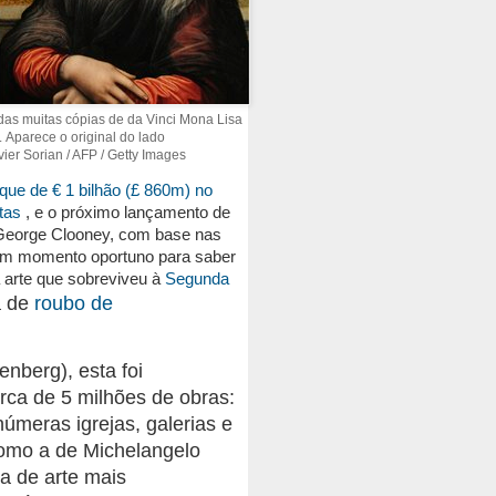
as muitas cópias de da Vinci Mona Lisa
.
Aparece o original do lado
vier Sorian / AFP / Getty Images
ue de € 1 bilhão (£ 860m) no
tas
, e o próximo lançamento de
George Clooney, com base nas
um momento oportuno para saber
arte que sobreviveu à
Segunda
a de
roubo de
enberg), esta foi
rca de 5 milhões de obras:
inúmeras igrejas, galerias e
omo a de Michelangelo
a de arte mais