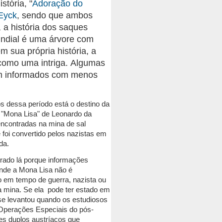
tória, "
Adoração do
 Eyck
, sendo que ambos
 a história dos saques
ndial é uma árvore com
m sua própria história, a
como uma intriga.
Algumas
ram informados com menos
s dessa período está o destino da
"Mona Lisa" de Leonardo da
 encontradas na mina de sal
 foi convertido pelos nazistas em
da.
ntrado lá porque informações
 onde a Mona Lisa não é
em tempo de guerra, nazista ou
a mina.
Se ela pode ter estado em
se levantou quando os estudiosos
e Operações Especiais do pós-
es duplos austríacos que