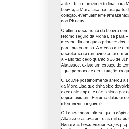
antes de um movimento final para 
Louvre, a Mona Lisa não era parte 
coleção, eventualmente armazenad
dos Pirinéus.
O último documento do Louvre compa
retorno seguro da Mona Lisa para 
mesmo dia em que o primeiro dos te
para fora da mina.
A menos que a pin
secretamente removido anteriormente
a Paris tão cedo quanto o 16 de Ju
Altaussee, existe um espaço de tem
- que permanece em situação irregul
O Louvre posteriormente alterou a s
da Mona Lisa que tinha sido devolvi
excelente cópia, e não pintada por d
cópias existem.
Foi uma delas enco
informaram ninguém?
O Louvre agora afirma que a cópia
Altaussee estava entre as milhare
Nationaux Récupération -cujos propr