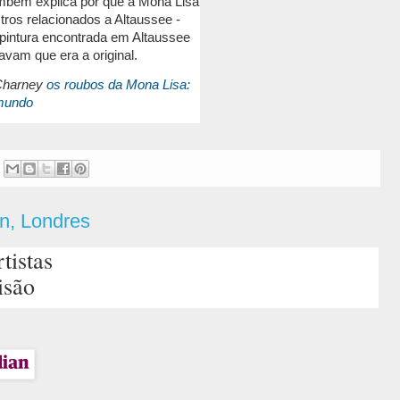
mbém explica por que a Mona Lisa
tros relacionados a Altaussee -
 pintura encontrada em Altaussee
vam que era a original.
 Charney
os roubos da Mona Lisa:
 mundo
in, Londres
tistas
isão