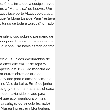
elatório afirma que a equipe salvou
como a "Mona Lisa" do Louvre.
Um
stríaco perto Altaussee datada
que "a Mona Lisa de Paris" estava
culturais de toda a Europa" tomado
 silencioso sobre o paradeiro de
 depois de anos recusando-se a
e a Mona Lisa havia estado de fato
dele?
Os únicos documentos de
sa dizer que em 27 de agosto
special em 1938, de madeira de
m outras obras de arte de
i enviado para o armazenamento,
 no Vale do Loire.
Em 5 de junho
Chauvigny em uma maca acolchoada
, que havia sido selado para
ial que acompanhou a pintura
 circulação do veículo fechado)
 o Museu Ingres, em Montauban,