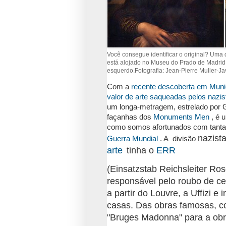
Você consegue identificar o original?
Uma d
está alojado no Museu do Prado de Madrid
esquerdo.
Fotografia: Jean-Pierre Muller-Ja
Com a
recente descoberta em Muniq
valor de arte saqueadas pelos nazis
um longa-metragem, estrelado por 
façanhas dos
Monuments Men
, é 
como somos afortunados com tanta 
nazist
Guerra Mundial
. A
divisão
arte
tinha
o
ERR
(Einsatzstab Reichsleiter Ros
responsável pelo roubo de ce
a partir do Louvre, a Uffizi e 
casas.
Das obras famosas, c
"Bruges Madonna" para a obr