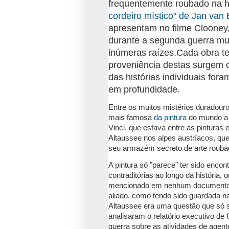
frequentemente roubado na his
cordeiro místico" de Jan van
apresentam no filme Clooney,
durante a segunda guerra mu
inúmeras raízes.
Cada obra te
proveniência destas surgem 
das histórias individuais fo
em profundidade.
Entre os muitos mistérios duradouro
mais famosa
da pintura
do mundo a
Vinci, que estava entre as pinturas
Altaussee nos alpes austríacos, que
seu armazém secreto de arte rouba
A pintura só "parece" ter sido enco
contraditórias ao longo da história,
mencionado em nenhum documento 
aliado, como tendo sido guardada n
Altaussee era uma questão que só 
analisaram o relatório executivo d
guerra sobre as atividades de agent