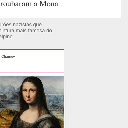
s roubaram a Mona
drões nazistas que
pintura mais famosa do
alpino
.
 Charney