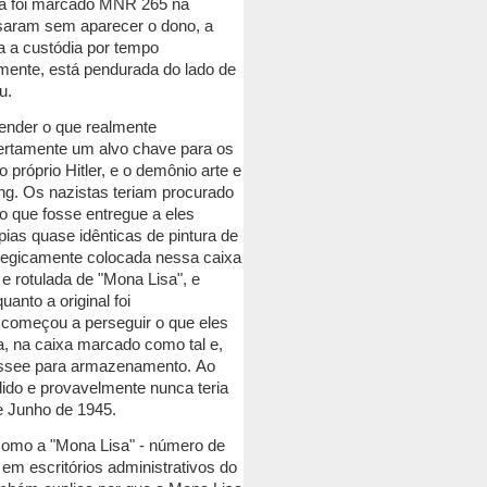
sa foi marcado MNR 265 na
saram sem aparecer o dono, a
a a custódia por tempo
mente, está pendurada do lado de
u.
tender o que realmente
certamente um alvo chave para os
 próprio Hitler, e o demônio arte e
ng.
Os nazistas teriam procurado
 que fosse entregue a eles
pias quase idênticas de pintura de
ategicamente colocada nessa caixa
 rotulada de "Mona Lisa", e
nto a original foi
começou a perseguir o que eles
a, na caixa marcado como tal e,
taussee para armazenamento.
Ao
ido e provavelmente nunca teria
e Junho de 1945.
 como a "Mona Lisa" - número de
 em escritórios administrativos do