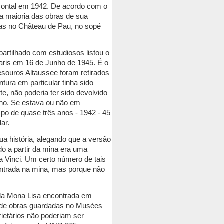
Montal em 1942.
De acordo com o
da maioria das obras de sua
as no Château de Pau, no sopé
rtilhado com estudiosos listou o
Paris em 16 de Junho de 1945.
É o
souros Altaussee foram retirados
tura em particular tinha sido
, não poderia ter sido devolvido
nho.
Se estava ou não em
po de quase três anos - 1942 - 45
ar.
ua história, alegando que a versão
do a partir da mina era uma
a Vinci.
Um certo número de tais
ntrada na mina, mas porque não
 da Mona Lisa encontrada em
s de obras guardadas no Musées
ietários não poderiam ser