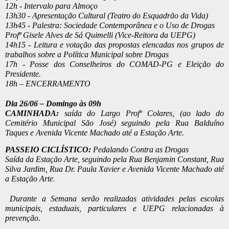
12h - Intervalo para Almoço
13h30 - Apresentação Cultural (Teatro do Esquadrão da Vida)
13h45 - Palestra: Sociedade Contemporânea e o Uso de Drogas 
Profª Gisele Alves de Sá Quimelli (Vice-Reitora da UEPG)
14h15 - Leitura e votação das propostas elencadas nos grupos de 
trabalhos sobre a Política Municipal sobre Drogas
17h - Posse dos Conselheiros do COMAD-PG e Eleição do 
Presidente.
18h – ENCERRAMENTO
Dia 26/06 – Domingo às 09h
CAMINHADA:
 saída do Largo Profº Colares, (ao lado do 
Cemitério Municipal São José) seguindo pela Rua Balduíno 
Taques e Avenida Vicente Machado até a Estação Arte.
PASSEIO CICLÍSTICO:
 Pedalando Contra as Drogas
Saída da Estação Arte, seguindo pela Rua Benjamin Constant, Rua 
Silva Jardim, Rua Dr. Paula Xavier e Avenida Vicente Machado até 
a Estação Arte
.
 Durante a Semana serão realizadas atividades pelas escolas 
municipais, estaduais, particulares e UEPG relacionadas à 
prevenção.