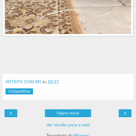
ARTEPG.COM.BR
às
03:57
Compartilhar
‹
›
Página inicial
Ver versão para a web
Tecnologia do
Blogger
.