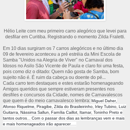
Hélio Leite com meu primeiro carro alegórico que levei para
desfilar em Curitiba. Registrando o momento Zilda Fraletti.
Em 10 dias surgiram os 7 carros alegóricos e no último dia
09 de fevereiro aconteceu a pré estréia da Mini Escola de
Samba "Unidos na Alegria de Viver" no Carnaval dos
Idosos no Asilo São Vicente de Paula e claro foi uma festa,
pois como diz o ditado: Quem não gosta de Samba, bom
sujeito não é. É ruim da cabeça ou doente do pé...
Cada carro tem destaques e estes estarão homenageando
Amigos queridos que sempre estiveram presentes nos
desfiles e concursos da Cidade, nomes de Carnavalescos
que quem é do meio carnavalesco lembra:
Miguel Daher,
Afonso Riquelme, Piragibe, Zilda do Brasileirinho, Irley Tubino, Luiz
Guitarra, Nássima Sallun, Família Caillot, Itamar, Toninho Preto e
tantos outros... Com o passar dos dias as lembranças vem e mais
e mais homenageados irão aparecer.....