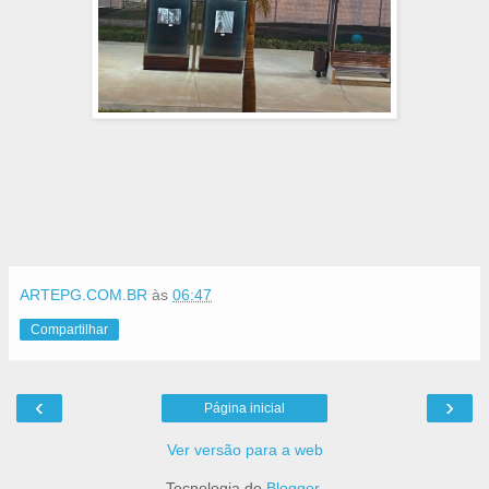
ARTEPG.COM.BR
às
06:47
Compartilhar
‹
›
Página inicial
Ver versão para a web
Tecnologia do
Blogger
.