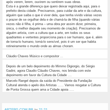
após verem, lerem, ouvirem ou sentirem suas obras.
Esta é a grande diferença que quero deixar registrada aqui, para o
prefeito desta cidade. Precisamos, para cuidar da arte e da cultura,
alguém que saiba o que é viver dela, que tenha vivido várias vezes
o prazer de se orgulhar dela e de chamá-la de filha (quando várias
vezes não é filha, é prima – uma obra por assim dizer, primeira,
única, o melhor daquele seu momento de criação). Precisamos de
alguém artista, com a cultura que a arte, em todos os seus
quadrantes e vertentes proporciona para o ser humano, que é, além
de torna-lo humano, torná-lo sensível, pois é um ser que habita
rotineiramente o mundo onde as almas choram.
Cláudio Chaves Músico e compositor ...
Depois de um belo depoimento do Mimmo Digiorgio, do Sérgio
Gadini, agora Claudio Cláudio Chaves, nos brinda com este
depoimento em favor da Cultura da Cidade ....
Marcelo Rangel depois da saída do Presidente da Fundação
Cultural atenda o apelo dos Artistas ...... Vamos resgatar a Cultura
de Ponta Grossa quem ama a Cidade apoia .....
ARTEPG.COM.BR
às
21:21