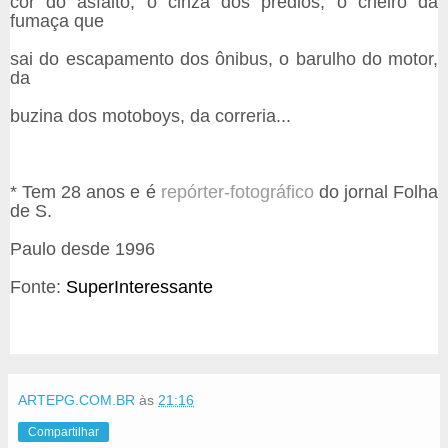
cor do asfalto, o cinza dos prédios, o cheiro da
fumaça que
sai do escapamento dos ônibus, o barulho do motor,
da
buzina dos motoboys, da correria...
* Tem 28 anos e é
repórter-fotográfico
do jornal Folha
de S.
Paulo desde 1996
Fonte:
SuperInteressante
ARTEPG.COM.BR
às
21:16
Compartilhar