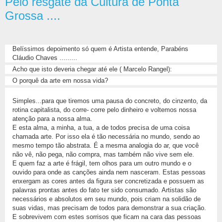
Pelo resgate da Cultura de Ponta
Grossa ....
Belíssimos depoimento só quem é Artista entende, Parabéns
Cláudio Chaves .........
Acho que isto deveria chegar até ele ( Marcelo Rangel):
O porquê da arte em nossa vida?
Simples...para que tiremos uma pausa do concreto, do cinzento, da
rotina capitalista, do corre- corre pelo dinheiro e voltemos nossa
atenção para a nossa alma.
E esta alma, a minha, a tua, a de todos precisa de uma coisa
chamada arte. Por isso ela é tão necessária no mundo, sendo ao
mesmo tempo tão abstrata. É a mesma analogia do ar, que você
não vê, não pega, não compra, mas também não vive sem ele.
E quem faz a arte é frágil, tem olhos para um outro mundo e o
ouvido para onde as canções ainda nem nasceram. Estas pessoas
enxergam as cores antes da figura ser concretizada e possuem as
palavras prontas antes do fato ter sido consumado. Artistas são
necessários e absolutos em seu mundo, pois criam na solidão de
suas vidas, mas precisam de todos para demonstrar a sua criação.
E sobrevivem com estes sorrisos que ficam na cara das pessoas