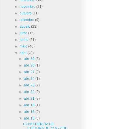
►
novembro
(21)
►
outubro
(11)
►
setembro
(9)
►
agosto
(23)
►
julho
(15)
►
junho
(21)
►
maio
(46)
▼
abril
(49)
►
abr. 30
(5)
►
abr. 28
(1)
►
abr. 27
(3)
►
abr. 24
(1)
►
abr. 23
(2)
►
abr. 22
(2)
►
abr. 21
(8)
►
abr. 18
(1)
►
abr. 16
(2)
▼
abr. 15
(3)
CONFERÊNCIA DE
CULTURA DE 22 A 27 DE