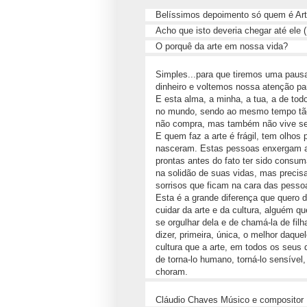
Belíssimos depoimento só quem é Arti
Acho que isto deveria chegar até ele 
O porquê da arte em nossa vida?
Simples...para que tiremos uma pausa d
dinheiro e voltemos nossa atenção pa
E esta alma, a minha, a tua, a de tod
no mundo, sendo ao mesmo tempo tão 
não compra, mas também não vive se
E quem faz a arte é frágil, tem olho
nasceram. Estas pessoas enxergam as
prontas antes do fato ter sido consu
na solidão de suas vidas, mas preci
sorrisos que ficam na cara das pesso
Esta é a grande diferença que quero d
cuidar da arte e da cultura, alguém qu
se orgulhar dela e de chamá-la de fil
dizer, primeira, única, o melhor daqu
cultura que a arte, em todos os seus 
de torna-lo humano, torná-lo sensível
choram.
Cláudio Chaves Músico e compositor .