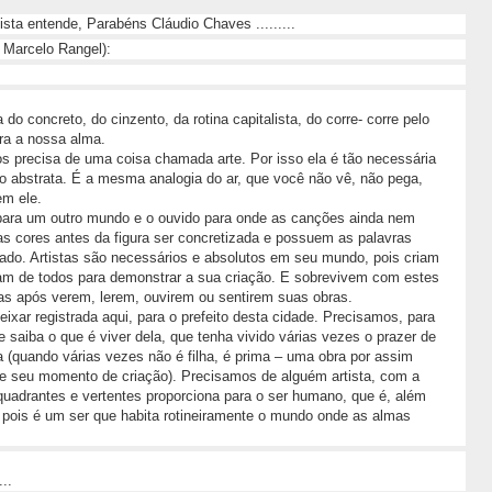
sta entende, Parabéns Cláudio Chaves .........
( Marcelo Rangel):
o concreto, do cinzento, da rotina capitalista, do corre- corre pelo
ra a nossa alma.
os precisa de uma coisa chamada arte. Por isso ela é tão necessária
abstrata. É a mesma analogia do ar, que você não vê, não pega,
m ele.
s para um outro mundo e o ouvido para onde as canções ainda nem
 cores antes da figura ser concretizada e possuem as palavras
mado. Artistas são necessários e absolutos em seu mundo, pois criam
sam de todos para demonstrar a sua criação. E sobrevivem com estes
as após verem, lerem, ouvirem ou sentirem suas obras.
eixar registrada aqui, para o prefeito desta cidade. Precisamos, para
e saiba o que é viver dela, que tenha vivido várias vezes o prazer de
ha (quando várias vezes não é filha, é prima – uma obra por assim
ele seu momento de criação). Precisamos de alguém artista, com a
quadrantes e vertentes proporciona para o ser humano, que é, além
, pois é um ser que habita rotineiramente o mundo onde as almas
..