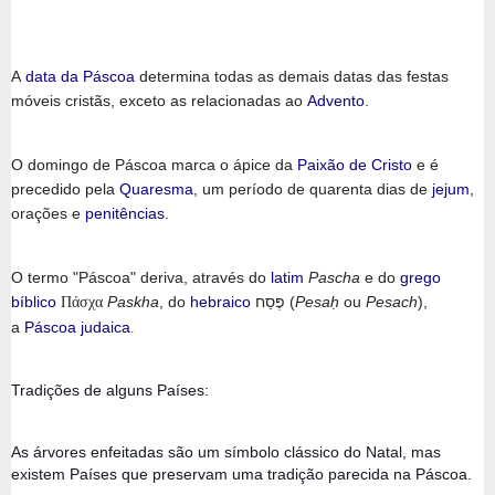
A
data da Páscoa
determina todas as demais datas das festas
móveis cristãs, exceto as relacionadas ao
Advento
.
O domingo de Páscoa marca o ápice da
Paixão de Cristo
e é
precedido pela
Quaresma
, um período de quarenta dias de
jejum
,
orações e
penitências
.
O termo "Páscoa" deriva, através do
latim
Pascha
e do
grego
bíblico
Paskha
, do
hebraico
פֶּסַח (
Pesaḥ
ou
Pesach
),
Πάσχα
a
Páscoa judaica
.
Tradições de alguns Países: 
As árvores enfeitadas são um símbolo clássico do Natal, mas 
existem Países que preservam uma tradição parecida na Páscoa.