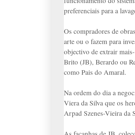
funcionamento do sistem
preferenciais para a lava
Os compradores de obras 
arte ou o fazem para inv
objectivo de extrair mais
Brito (JB), Berardo ou R
como Pais do Amaral.
Na ordem do dia a negoci
Viera da Silva que os he
Arpad Szenes-Vieira da Si
As façanhas de JB, colec