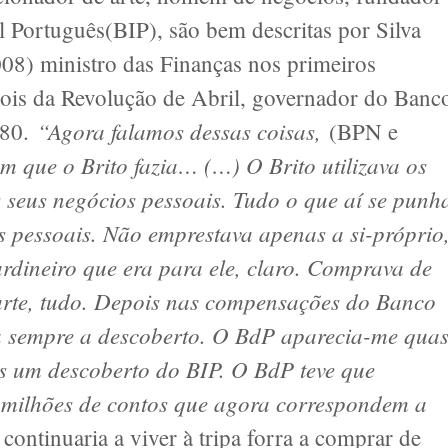
l Português(BIP), são bem descritas por Silva
08) ministro das Finanças nos primeiros
pois da Revolução de Abril, governador do Banc
“Agora falamos dessas coisas,
980.
(BPN e
que o Brito fazia… (…) O Brito utilizava os
 seus negócios pessoais. Tudo o que aí se punh
s pessoais. Não emprestava apenas a si-próprio
dineiro que era para ele, claro. Comprava de
 arte, tudo. Depois nas compensações do Banco
va sempre a descoberto. O BdP aparecia-me qua
is um descoberto do BIP. O BdP teve que
0 milhões de contos que agora correspondem a
 continuaria a viver à tripa forra a comprar de