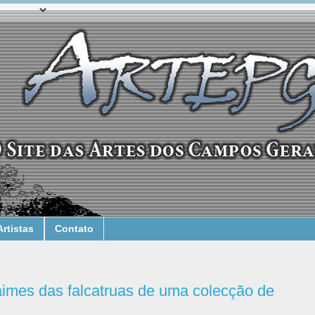
Artistas
Contato
es das falcatruas de uma colecção de