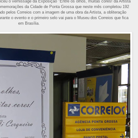
ceu o vernissage da Exposição "Entre os olhos, muitas cores! da Artista
 comemorações da Cidade de Ponta Grossa que neste mês completou 192
do pelos Correios com a imagem de uma obra da Artista, a obliteração
urante o evento e o primeiro selo vai para o Museu dos Correios que fica
em Brasília.