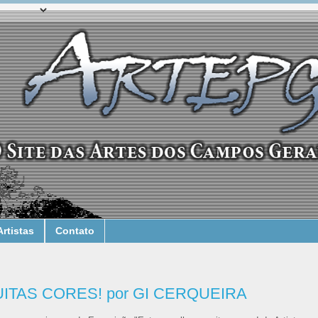
Artistas
Contato
ITAS CORES! por GI CERQUEIRA