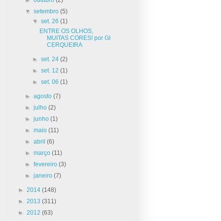
▼
setembro
(5)
▼
set. 26
(1)
ENTRE OS OLHOS,
MUITAS CORES! por GI
CERQUEIRA
►
set. 24
(2)
►
set. 12
(1)
►
set. 06
(1)
►
agosto
(7)
►
julho
(2)
►
junho
(1)
►
maio
(11)
►
abril
(6)
►
março
(11)
►
fevereiro
(3)
►
janeiro
(7)
►
2014
(148)
►
2013
(311)
►
2012
(63)