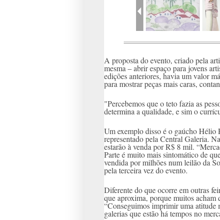
A proposta do evento, criado pela a
mesma – abrir espaço para jovens arti
edições anteriores, havia um valor má
para mostrar peças mais caras, conta
"Percebemos que o teto fazia as pess
determina a qualidade, e sim o currícu
Um exemplo disso é o gaúcho Hélio F
representado pela Central Galeria. Na
estarão à venda por R$ 8 mil. “Merc
Parte é muito mais sintomático de que
vendida por milhões num leilão da So
pela terceira vez do evento.
Diferente do que ocorre em outras feir
que aproxima, porque muitos acham q
“Conseguimos imprimir uma atitude m
galerias que estão há tempos no merc