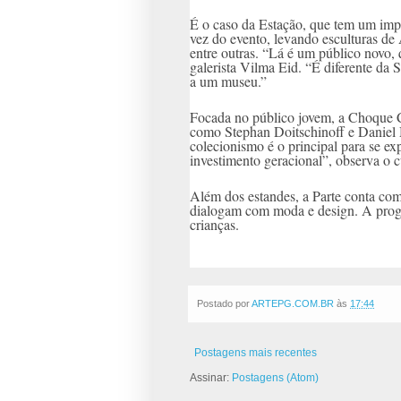
É o caso da Estação, que tem um impo
vez do evento, levando esculturas de
entre outras. “Lá é um público novo,
galerista Vilma Eid. “É diferente da 
a um museu.”
Focada no público jovem, a Choque Cul
como Stephan Doitschinoff e Daniel M
colecionismo é o principal para se e
investimento geracional”, observa o 
Além dos estandes, a Parte conta com 
dialogam com moda e design. A progr
crianças.
Postado por
ARTEPG.COM.BR
às
17:44
Postagens mais recentes
Assinar:
Postagens (Atom)