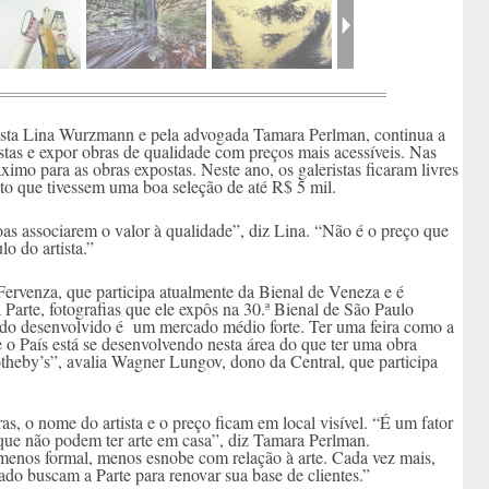
rtista Lina Wurzmann e pela advogada Tamara Perlman, continua a
stas e expor obras de qualidade com preços mais acessíveis. Nas
ximo para as obras expostas. Neste ano, os galeristas ficaram livres
nto que tivessem uma boa seleção de até R$ 5 mil.
oas associarem o valor à qualidade”, diz Lina. “Não é o preço que
lo do artista.”
ervenza, que participa atualmente da Bienal de Veneza e é
 Parte, fotografias que ele expôs na 30.ª Bienal de São Paulo
ado desenvolvido é um mercado médio forte. Ter uma feira como a
 o País está se desenvolvendo nesta área do que ter uma obra
theby’s”, avalia Wagner Lungov, dono da Central, que participa
as, o nome do artista e o preço ficam em local visível. “É um fator
ue não podem ter arte em casa”, diz Tamara Perlman.
enos formal, menos esnobe com relação à arte. Cada vez mais,
ado buscam a Parte para renovar sua base de clientes.”