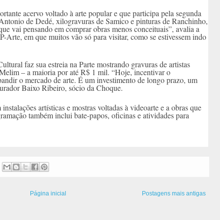
rtante acervo voltado à arte popular e que participa pela segunda
 Antonio de Dedé, xilogravuras de Samico e pinturas de Ranchinho,
 que vai pensando em comprar obras menos conceituais”, avalia a
SP-Arte, em que muitos vão só para visitar, como se estivessem indo
tural faz sua estreia na Parte mostrando gravuras de artistas
elim – a maioria por até R$ 1 mil. “Hoje, incentivar o
xpandir o mercado de arte. É um investimento de longo prazo, um
curador Baixo Ribeiro, sócio da Choque.
instalações artísticas e mostras voltadas à videoarte e a obras que
amação também inclui bate-papos, oficinas e atividades para
Página inicial
Postagens mais antigas