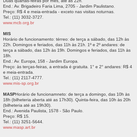
Duas quartas-feiras por mês, até as 22h.
End.: Av. Brigadeiro Faria Lima, 2705 - Jardim Paulistano.
Preço: R$ 4 e meia-entrada - exceto nas visitas noturnas.
Tel.: (11) 3032-3727.
www.mcb.org.br
MIS
Horário de funcionamento: térreo: de terça a sábado, das 12h às
22h. Domingos e feriados, das 11h às 21h. 1º e 2º andares: de
terça a sábado, das 12h às 19h. Domingos e feriados, das 11h às
18h.
End.: Av. Europa, 158 - Jardim Europa.
Preço: às terças-feiras, a entrada é gratuita. 1° e 2° andares: R$ 4
e meia-entrada.
Tel.: (11) 2117-4777.
www.mis-sp.org.br
MASP
Horário de funcionamneto: de terça a domingo, das 10h às
18h (bilheteria aberta até as 17h30). Quinta-feira, das 10h às 20h
(bilheteria até as 19h30).
End.: Avenida Paulista, 1578 - São Paulo.
Preço: R$ 15.
Tel.: (11) 3251-5644.
www.masp.art.br