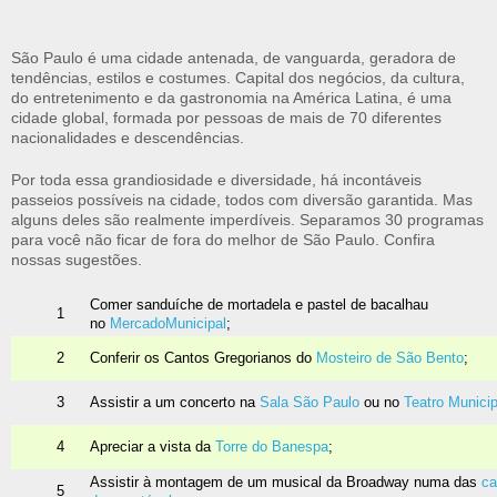
São Paulo é uma cidade antenada, de vanguarda, geradora de
tendências, estilos e costumes. Capital dos negócios, da cultura,
do entretenimento e da gastronomia na América Latina, é uma
cidade global, formada por pessoas de mais de 70 diferentes
nacionalidades e descendências.
Por toda essa grandiosidade e diversidade, há incontáveis
passeios possíveis na cidade, todos com diversão garantida. Mas
alguns deles são realmente imperdíveis. Separamos 30 programas
para você não ficar de fora do melhor de São Paulo. Confira
nossas sugestões.
Comer sanduíche de mortadela e pastel de bacalhau
1
no
Mercado
Municipal
;
2
Conferir os Cantos Gregorianos do
Mosteiro de São Bento
;
3
Assistir a um concerto na
Sala São Paulo
ou no
Teatro Municip
4
Apreciar a vista da
Torre do Banespa
;
Assistir à montagem de um musical da Broadway numa das
ca
5