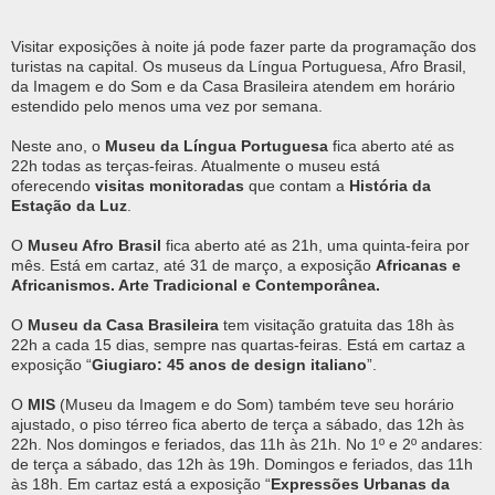
Visitar exposições à noite já pode fazer parte da programação dos
turistas na capital. Os museus da Língua Portuguesa, Afro Brasil,
da Imagem e do Som e da Casa Brasileira atendem em horário
estendido pelo menos uma vez por semana.
Neste ano, o
Museu da Língua Portuguesa
fica aberto até as
22h todas as terças-feiras. Atualmente o museu está
oferecendo
visitas monitoradas
que contam a
História da
Estação da Luz
.
O
Museu Afro Brasil
fica aberto até as 21h, uma quinta-feira por
mês. Está em cartaz, até 31 de março, a exposição
Africanas e
Africanismos. Arte Tradicional e Contemporânea.
O
Museu da Casa Brasileira
tem visitação gratuita das 18h às
22h a cada 15 dias, sempre nas quartas-feiras. Está em cartaz a
exposição “
Giugiaro: 45 anos de design italiano
”.
O
MIS
(Museu da Imagem e do Som) também teve seu horário
ajustado, o piso térreo fica aberto de terça a sábado, das 12h às
22h. Nos domingos e feriados, das 11h às 21h. No 1º e 2º andares:
de terça a sábado, das 12h às 19h. Domingos e feriados, das 11h
às 18h. Em cartaz está a exposição “
Expressões Urbanas da