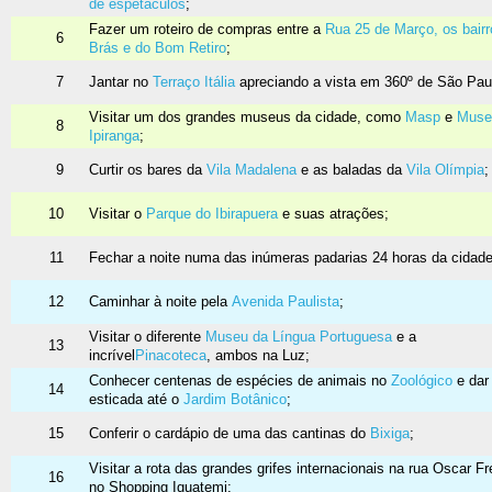
de espetáculos
;
Fazer um roteiro de compras entre a
Rua 25 de Março, os bairr
6
Brás e do Bom Retiro
;
7
Jantar no
Terraço Itália
apreciando a vista em 360º de São Pau
Visitar um dos grandes museus da cidade, como
Masp
e
Muse
8
Ipiranga
;
9
Curtir os bares da
Vila Madalena
e as baladas da
Vila Olímpia
;
10
Visitar o
Parque do Ibirapuera
e suas atrações;
11
Fechar a noite numa das inúmeras padarias 24 horas da cidade
12
Caminhar à noite pela
Avenida Paulista
;
Visitar o diferente
Museu da Língua Portuguesa
e a
13
incrível
Pinacoteca
, ambos na Luz;
Conhecer centenas de espécies de animais no
Zoológico
e dar
14
esticada até o
Jardim Botânico
;
15
Conferir o cardápio de uma das cantinas do
Bixiga
;
Visitar a rota das grandes grifes internacionais na rua Oscar Fr
16
no Shopping Iguatemi;