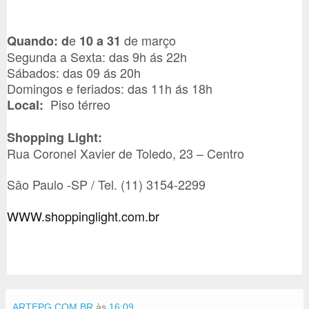
e
de março
Quando:
d
10 a 31
Segunda a Sexta: das 9h ás 22h
Sábados: das 09 ás 20h
Domingos e feriados: das 11h ás 18h
Piso térreo
Local:
Shopping Light:
Rua Coronel Xavier de Toledo, 23 – Centro
São Paulo -SP / Tel. (11) 3154-2299
WWW.shoppinglight.com.br
ARTEPG.COM.BR
às
16:09