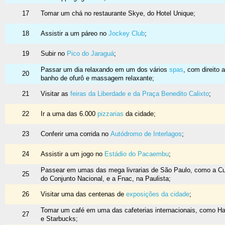
17
Tomar um chá no restaurante Skye, do Hotel Unique;
18
Assistir a um páreo no
Jockey Club
;
19
Subir no
Pico do Jaraguá
;
Passar um dia relaxando em um dos vários
spas
, com direito a
20
banho de ofurô e massagem relaxante;
21
Visitar as
feiras da Liberdade e da Praça Benedito Calixto
;
22
Ir a uma das 6.000
pizzarias
da cidade;
23
Conferir uma corrida no
Autódromo de Interlagos
;
24
Assistir a um jogo no
Estádio do Pacaembu
;
Passear em umas das mega livrarias de São Paulo, como a Cul
25
do Conjunto Nacional, e a Fnac, na Paulista;
26
Visitar uma das centenas de
exposições da cidade
;
Tomar um café em uma das cafeterias internacionais, como H
27
e Starbucks;