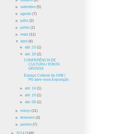
►
setembro
(5)
►
agosto
(7)
►
julho
(2)
►
junho
(1)
►
maio
(11)
▼
abril
(6)
►
abr. 23
(1)
▼
abr. 20
(2)
CONFERÊNCIA DE
CULTURA / PONTA
GROSSA
Espaço Cultural da OAB /
PG abre nova Exposição
►
abr. 14
(1)
►
abr. 10
(1)
►
abr. 09
(1)
►
março
(11)
►
fevereiro
(3)
►
janeiro
(7)
►
2014
(148)