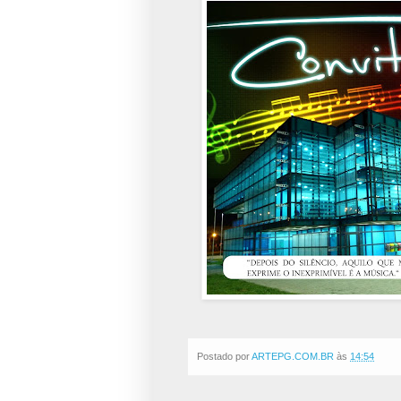
Postado por
ARTEPG.COM.BR
às
14:54