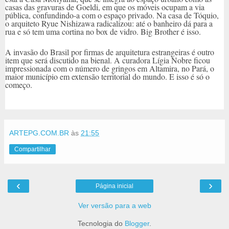
casas das gravuras de Goeldi, em que os móveis ocupam a via
pública, confundindo-a com o espaço privado. Na casa de Tóquio,
o arquiteto Ryue Nishizawa radicalizou: até o banheiro dá para a
rua e só tem uma cortina no box de vidro. Big Brother é isso.
A invasão do Brasil por firmas de arquitetura estrangeiras é outro
item que será discutido na bienal. A curadora Lígia Nobre ficou
impressionada com o número de gringos em Altamira, no Pará, o
maior município em extensão territorial do mundo. E isso é só o
começo.
ARTEPG.COM.BR
às
21:55
Compartilhar
‹
›
Página inicial
Ver versão para a web
Tecnologia do
Blogger
.