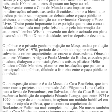
país, onde 100 mil arquitetos disputam um lugar ao sol.
Megaeventos como a Copa do Mundo e seu impacto nas
transformações urbanísticas serão discutidos durante a bienal, que
dedica parte de seu programa ao debate sobre espaço público e
ativismo, com especial atenção aos movimentos Occupy e Passe
Livre. “Outro ponto importante é a exposição que mostra como a
cidade é desenhada mais pelas leis do que pela intervenção dos
arquitetos”, lembra Wisnik, prevendo um debate acirrado em plena
discussão do Plano Diretor da cidade, revisto depois de dez anos.
O público e o privado ganham projeção no Masp, onde a produção
dos anos 1960 e 1970, período de chumbo do regime militar,
subverteu a ordem arquitetônica ao cruzar as duas esferas. Obras do
arquiteto Vilanova Artigas e Paulo Mendes da Rocha, cassados pela
ditadura, dialogam com instalações dos artistas plásticos Hélio
Oiticica e Cildo Meireles, pioneiros em instalações que pediam a
participação do público, diluindo a fronteira entre espaço público e
doméstico.
Outra exposição atraente é a do Museu da Casa Brasileira, que tem,
entre outros projetos, o do premiado João Filgueiras Lima (Lelé)
para a favela de Pernanbues, em Salvador, além da Casa Bola, uma
excêntrica habitação do arquiteto Eduardo Longo, que, entre 1974 e
1979, no auge da contracultura, imaginou um módulo habitável em
forma de cápsula esférica, que encontra na arquitetura de
Buckminster Fuller sua mais completa tradução. No museu também
está a Casa Moriyama, que se integra ao espaço urbano como as