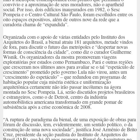
convívio e a aproximação de seus moradores, não o apartheid
social. Por isso, dois edifícios inaugurados em 1982, o Sesc
Pompeia e o Centro Cultural São Paulo, foram escolhidos entre os
oito espaços expositivos, além de outros nove da rede que a
curadoria chama de “expandida”.
Organizada com o apoio de várias entidades pelo Instituto dos
Arquitetos do Brasil, a bienal atraiu 181 arquitetos, metade vindos
de fora, para discutir o futuro das metrópoles e “despertar novas
formas de consciência da cidade”, como diz o curador Guilherme
Wisnik. Os organizadores da mostra promoveram viagens
exploratórias por estados como Pernambuco, Pará e outras regiões
que cresceram nos últimos anos para avaliar se o tal “espetáculo de
crescimento” prometido pelo governo Lula não virou, antes um
“crescimento do espetáculo” – que redundou em programas de
habitação popular cuja miséria estética e uniformização
arquitetônica certamente não irão passar incólumes na ágora
montada no Sesc Pompeia. Lá, serão discutidos projetos brasileiros
e estrangeiros, como o de Detroit, centro da indústria
automobilística americana transformado em grande pomar de
subsistência após a crise econômica de 2008.
“A ruptura de paradigma da bienal, de uma exposição de obras para
fórum de discussão, tem, evidentemente, um sentido político, o da
construção de uma nova sociedade”, justifica José Armênio de Brito
Cruz, presidente da seção paulista do Instituto de Arquitetos do
Brasil (IAB), que há 40 anos promove a Bienal de Arquitetura no