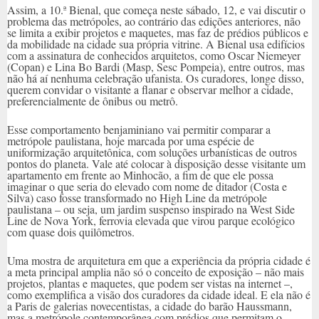
Assim, a 10.ª Bienal, que começa neste sábado, 12, e vai discutir o
problema das metrópoles, ao contrário das edições anteriores, não
se limita a exibir projetos e maquetes, mas faz de prédios públicos e
da mobilidade na cidade sua própria vitrine. A Bienal usa edifícios
com a assinatura de conhecidos arquitetos, como Oscar Niemeyer
(Copan) e Lina Bo Bardi (Masp, Sesc Pompeia), entre outros, mas
não há aí nenhuma celebração ufanista. Os curadores, longe disso,
querem convidar o visitante a flanar e observar melhor a cidade,
preferencialmente de ônibus ou metrô.
Esse comportamento benjaminiano vai permitir comparar a
metrópole paulistana, hoje marcada por uma espécie de
uniformização arquitetônica, com soluções urbanísticas de outros
pontos do planeta. Vale até colocar à disposição desse visitante um
apartamento em frente ao Minhocão, a fim de que ele possa
imaginar o que seria do elevado com nome de ditador (Costa e
Silva) caso fosse transformado no High Line da metrópole
paulistana – ou seja, um jardim suspenso inspirado na West Side
Line de Nova York, ferrovia elevada que virou parque ecológico
com quase dois quilômetros.
Uma mostra de arquitetura em que a experiência da própria cidade é
a meta principal amplia não só o conceito de exposição – não mais
projetos, plantas e maquetes, que podem ser vistas na internet –,
como exemplifica a visão dos curadores da cidade ideal. E ela não é
a Paris de galerias novecentistas, a cidade do barão Haussmann,
mas a metrópole contemporânea com prédios que permitam o