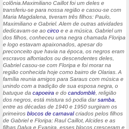
colônia.
Maximiliano Caillot foi um deles e
transferiu-se para nossa região e casou-se com
Maria Magdalena, tiveram três filhos: Paulo,
Maximiliano e Gabriel. Alem de outras atividades
dedicavam-se ao
circo
e e a música. Gabriel um
dos filhos, conheceu uma negra chamada Floripa
e logo estavam apaixonados, apesar do
preconceito que havia na época, os negros eram
escravos alforriados ou descendentes deles,
Gabriel casou-se com Floripa e foi morar na
região conhecida hoje como bairro de Olarias. A
família reunia amigos para Saraus com música e
unindo com a tradição de sua esposa negra, o
batuque da
capoeira
e do
candomblé
, religião
dos negros, está mistura só podia dar
samba
,
entre as décadas de 1940 e 1950 surgiram os
primeiros
blocos de carnaval
criados pelos filhos
de Gabriel e Floripa: Raul Caillot, Alcides e as
filhas Dalva e Evanira, esses blocos cresceram e