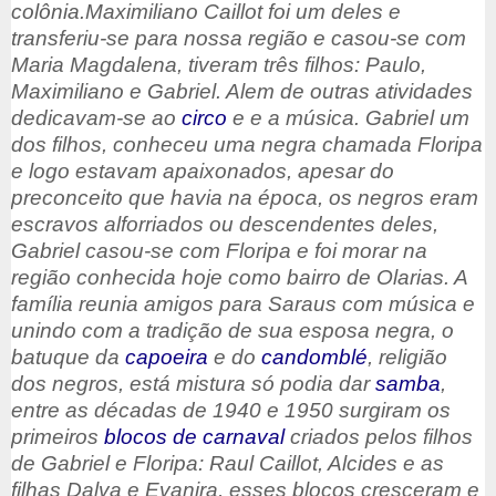
colônia.
Maximiliano Caillot foi um deles e
transferiu-se para nossa região e casou-se com
Maria Magdalena, tiveram três filhos: Paulo,
Maximiliano e Gabriel. Alem de outras atividades
dedicavam-se ao
circo
e e a música. Gabriel um
dos filhos, conheceu uma negra chamada Floripa
e logo estavam apaixonados, apesar do
preconceito que havia na época, os negros eram
escravos alforriados ou descendentes deles,
Gabriel casou-se com Floripa e foi morar na
região conhecida hoje como bairro de Olarias. A
família reunia amigos para Saraus com música e
unindo com a tradição de sua esposa negra, o
batuque da
capoeira
e do
candomblé
, religião
dos negros, está mistura só podia dar
samba
,
entre as décadas de 1940 e 1950 surgiram os
primeiros
blocos de carnaval
criados pelos filhos
de Gabriel e Floripa: Raul Caillot, Alcides e as
filhas Dalva e Evanira, esses blocos cresceram e