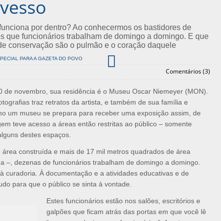
vesso
unciona por dentro? Ao conhecermos os bastidores de
s que funcionários trabalham de domingo a domingo. E que
o de conservação são o pulmão e o coração daquele

SPECIAL PARA A GAZETA DO POVO
Comentários (3)
 30 de novembro, sua residência é o Museu Oscar Niemeyer (MON).
ografias traz retratos da artista, e também de sua família e
omo um museu se prepara para receber uma exposição assim, de
em teve acesso a áreas então restritas ao público – somente
 alguns destes espaços.
 área construída e mais de 17 mil metros quadrados de área
ina –, dezenas de funcionários trabalham de domingo a domingo.
à curadoria. À documentação e a atividades educativas e de
udo para que o público se sinta à vontade.
Estes funcionários estão nos salões, escritórios e
galpões que ficam atrás das portas em que você lê