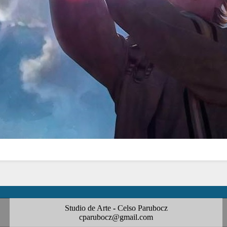
Studio de Arte - Celso Parubocz
cparubocz@gmail.com