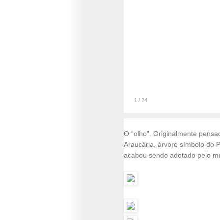
1
/
24
O “olho”. Originalmente pensa
Araucária, árvore símbolo do P
acabou sendo adotado pelo 