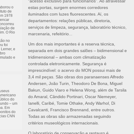
“acesso exclusivo para funcionários”. Ao atravessar
aborou o
estas portas, surgem enormes corredores
ituto de
iluminados com luzes fluorescentes. Aí, os
em 1978
lencar
departamentos: relações públicas, diretoria,
concorreu
serviços de limpeza, segurança, laboratório técnico,
alação de
im. O Rio
marcenaria, refeitório...
ção no
Um dos mais importantes é a reserva técnica,
u foi
Lerner, e
separada em dois grandes salões – bidimensional e
mbro
tridimensional – ambas com climatização
rmulado e
controlada eletronicamente. Segurança é
imprescindível: o acervo do MON possui mais de
3,4 mil peças. São obras dos paranaenses Alfredo
Andersen, João Turin, Theodoro De Bona, Miguel
Bakun, Guido Viaro e Helena Wong, além de Tarsila
museus
-americano
do Amaral, Cândido Portinari, Oscar Niemeyer,
úblico do
Ianelli, Caribé, Tomie Othake, Andy Warhol, Di
 mundo – um
iba. Em
Cavalcanti, Francisco Brennand, entre outros.
bonitos do
ícias CNN
Todas as obras são armazenadas seguindo
critérios museológicos internacionais.
O laboratório de conservação e restauro é