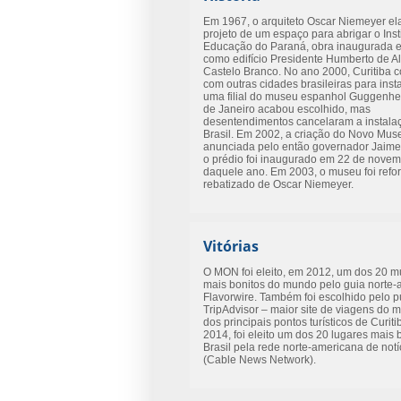
Em 1967, o arquiteto Oscar Niemeyer el
projeto de um espaço para abrigar o Inst
Educação do Paraná, obra inaugurada 
como edifício Presidente Humberto de A
Castelo Branco. No ano 2000, Curitiba 
com outras cidades brasileiras para inst
uma filial do museu espanhol Guggenhe
de Janeiro acabou escolhido, mas
desentendimentos cancelaram a instala
Brasil. Em 2002, a criação do Novo Muse
anunciada pelo então governador Jaime 
o prédio foi inaugurado em 22 de nove
daquele ano. Em 2003, o museu foi refo
rebatizado de Oscar Niemeyer.
Vitórias
O MON foi eleito, em 2012, um dos 20 
mais bonitos do mundo pelo guia norte
Flavorwire. Também foi escolhido pelo p
TripAdvisor – maior site de viagens do
dos principais pontos turísticos de Curit
2014, foi eleito um dos 20 lugares mais 
Brasil pela rede norte-americana de not
(Cable News Network).