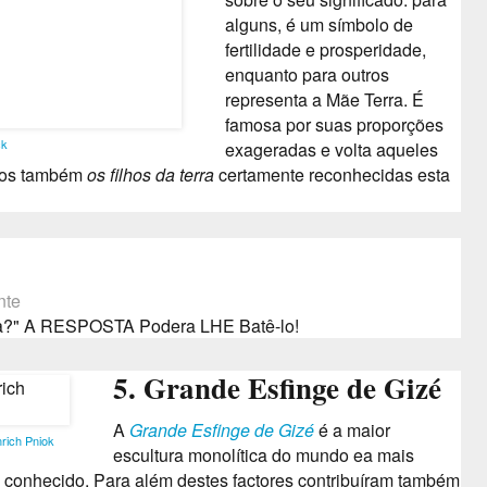
alguns, é um símbolo de
fertilidade e prosperidade,
enquanto para outros
representa a Mãe Terra.
É
famosa por suas proporções
ck
exageradas e volta aqueles
osos também
os filhos da terra
certamente reconhecidas esta
nte
na?" A RESPOSTA Podera LHE Batê-lo!
5. Grande Esfinge de Gizé
A
Grande Esfinge de Gizé
é a maior
rich Pniok
escultura monolítica do mundo ea mais
é conhecido.
Para além destes factores contribuíram também