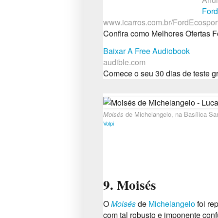
Ford
www.icarros.com.br/FordEcospor
Confira como Melhores Ofertas F
Baixar A Free Audiobook
audible.com
Comece o seu 30 dias de teste gr
Moisés
de Michelangelo, na Basílica San
Volpi
9. Moisés
O
Moisés
de
Michelangelo
foi re
com tal robusto e imponente conf