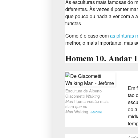
As esculturas mais famosas do m
diferentes.
Às vezes é por ter m
que pouco ou nada a ver com a a
turistas.
Como é o caso com
as pinturas
melhor, o mais importante, mas a
Homem 10. Andar I
Em f
Escultura de Alberto
tão 
Giacometti
Walking
Man
II,
uma versão mais
escu
clara
que eu
do a
Man
Walking.
Jérôme
mídi
tem
Anú