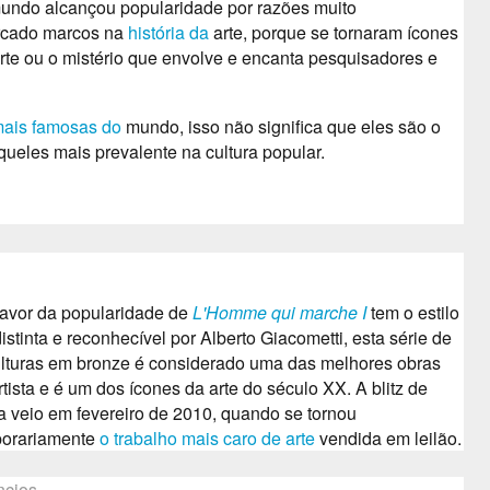
undo alcançou popularidade por razões muito
arcado marcos na
história da
arte,
porque se tornaram ícones
rte ou o mistério que envolve e encanta pesquisadores e
 mais famosas do
mundo,
isso não significa que eles são o
queles mais prevalente na cultura popular.
avor da popularidade de
L'Homme qui marche I
tem o estilo
distinta e reconhecível por Alberto Giacometti, esta série de
lturas em bronze é considerado uma das melhores obras
rtista e é um dos ícones da arte do século XX.
A blitz de
a veio em fevereiro de 2010, quando se tornou
porariamente
o trabalho mais caro de arte
vendida em
leilão.
ncios