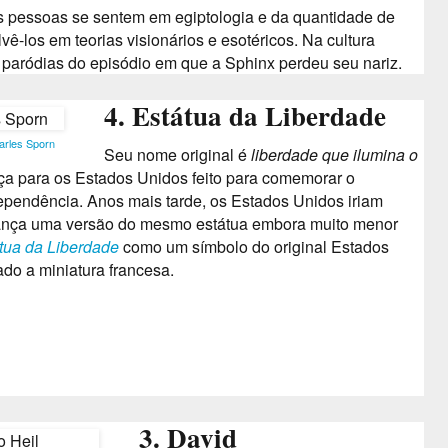
s pessoas se sentem em egiptologia e da quantidade de
vê-los em teorias visionários e esotéricos.
Na cultura
s paródias do episódio em que a Sphinx perdeu seu nariz.
4. Estátua da Liberdade
arles Sporn
Seu nome original é
liberdade que ilumina o
ça para os Estados Unidos feito para comemorar o
dependência.
Anos mais tarde, os Estados Unidos iriam
França uma versão do mesmo estátua embora muito menor
tua da Liberdade
como um símbolo do original Estados
do a miniatura francesa.
3. David