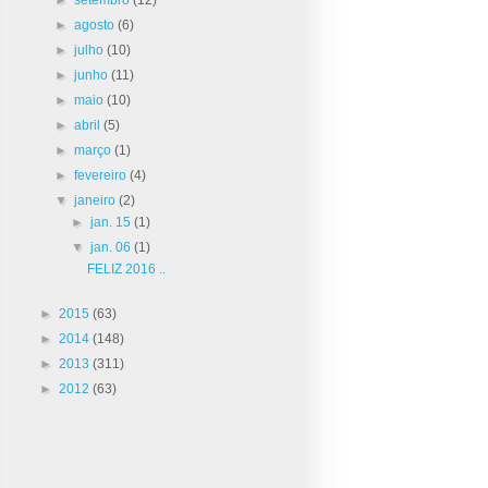
►
agosto
(6)
►
julho
(10)
►
junho
(11)
►
maio
(10)
►
abril
(5)
►
março
(1)
►
fevereiro
(4)
▼
janeiro
(2)
►
jan. 15
(1)
▼
jan. 06
(1)
FELIZ 2016 ..
►
2015
(63)
►
2014
(148)
►
2013
(311)
►
2012
(63)