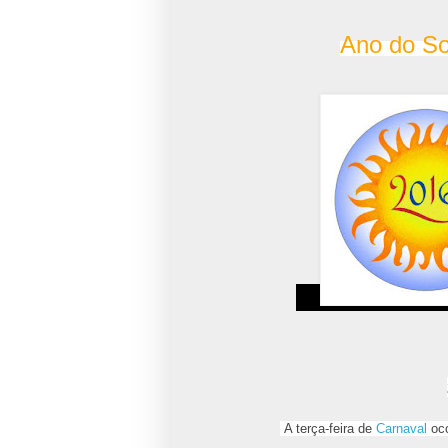
Ano do So
A terça-feira de
Carnaval
oco