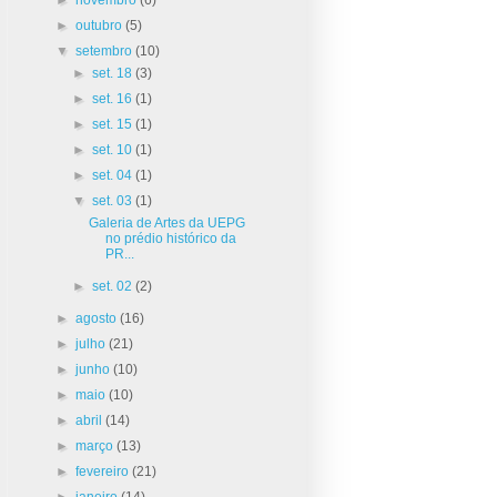
►
outubro
(5)
▼
setembro
(10)
►
set. 18
(3)
►
set. 16
(1)
►
set. 15
(1)
►
set. 10
(1)
►
set. 04
(1)
▼
set. 03
(1)
Galeria de Artes da UEPG
no prédio histórico da
PR...
►
set. 02
(2)
►
agosto
(16)
►
julho
(21)
►
junho
(10)
►
maio
(10)
►
abril
(14)
►
março
(13)
►
fevereiro
(21)
►
janeiro
(14)