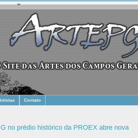
Artistas
Contato
PG no prédio histórico da PROEX abre nova