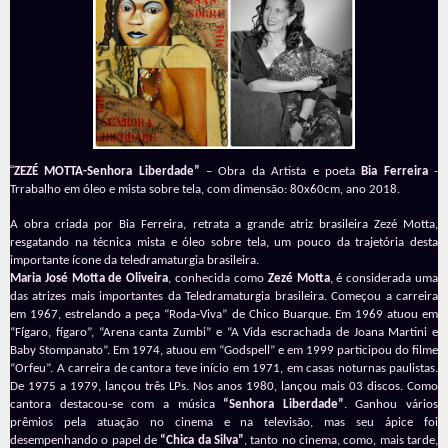
“
ZEZÉ MOTTA-Senhora Liberdade”
– Obra da Artista e poeta
Bia Ferreira
-
Trrabalho em óleo e mista sobre tela, com dimensão: 80x60cm, ano 2018.
A obra criada por Bia Ferreira, retrata a grande atriz brasileira Zezé Motta,
resgatando na técnica mista e óleo sobre tela, um pouco da trajetória desta
importante ícone da teledramaturgia brasileira.
Maria José Motta de Oliveira
, conhecida como
Zezé Motta
, é considerada uma
das atrizes mais importantes da Teledramaturgia brasileira. Começou a carreira
em 1967, estrelando a peça “Roda-Viva” de Chico Buarque. Em 1969 atuou em
“Fígaro, fígaro”, “Arena canta Zumbi” e “A Vida escrachada de Joana Martini e
Baby Stompanato”. Em 1974, atuou em “Godspell” e em 1999 participou do filme
“Orfeu”. A carreira de cantora teve início em 1971, em casas noturnas paulistas.
De 1975 a 1979, lançou três LPs. Nos anos 1980, lançou mais 03 discos. Como
cantora destacou-se com a música
“Senhora Liberdade”
. Ganhou vários
prêmios pela atuação no cinema e na televisão, mas seu ápice foi
desempenhando o papel de
“Chica da Silva”
, tanto no cinema, como, mais tarde,