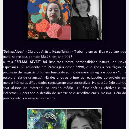
“
Selma Alves”
- Obra da Artista
Kézia Talisin
– Trabalho em acrílica e colagem de
papel sobre tela, com de 88x75 cm, ano 2018
A tela
"SELMA ALVES"
foi inspirada nesta personalidade natural de Nova
Esperança-PR, residente em Paranaguá desde 1990, que após a realização na
profissão de magistério, foi em busca do sonho de menina negra e pobre - "uma
escola cheia de crianças". Há dez anos as primeiras realizações do projeto em
meio a inúmeras dificuldades começaram a se concretizar. Hoje, o Colégio atende
450 alunos do maternal ao ensino médio, 42 funcionários efetivos e 10
indiretos. Superando o desafio de aceitar-se e acreditar em si mesma, além do
preconceito, racismo e descrédito.