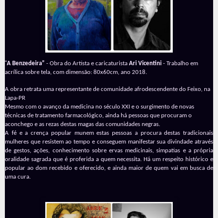
“
A Benzedeira”
- Obra do Artista e caricaturista
Ari Vicentini
- Trabalho em
acrílica sobre tela, com dimensão: 80x60cm, ano 2018.
A obra retrata uma representante de comunidade afrodescendente do Feixo, na
Lapa-PR
Mesmo com o avanço da medicina no século XXI e o surgimento de novas
técnicas de tratamento farmacológico, ainda há pessoas que procuram o
aconchego e as rezas destas magas das comunidades negras.
A fé e a crença popular munem estas pessoas a procura destas tradicionais
mulheres que resistem ao tempo e conseguem manifestar sua divindade através
de gestos, ações, conhecimento sobre ervas medicinais, simpatias e a própria
oralidade sagrada que é proferida a quem necessita. Há um respeito histórico e
popular ao dom recebido e oferecido, e ainda maior de quem vai em busca de
uma cura.