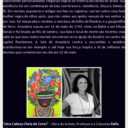
importantes personalidades religiosas negras da história escravista do Brasil. Sua
existência foi um combinação de luta com bravura, resistência, doçura, beleza e
fé. Em versões populares e antigas escritas ou registros, narram sobre uma bela
mulher negra de olhos azuis, que não cedeu aos apelos sexuais de seu senhor e,
por isso, foi estuprada e recebeu a mordaça de folha de flandres e a gargantilha
de ferro. Anastácia nasceu em 12 de maio de 1740, viveu na Bahia e em Minas
Gerais e foi levada ao Rio de Janeiro, sua data e local de morte são incertos, mas
sabe-se que seus restos mortais encontram-se na Igreja do Rosário no centro da
capital fluminense. A luta de Anastácia contra a escravidão e assédios
transformou-se em exemplo e até hoje sua força inspira a fé de milhares de
devotos que comemoram seu dia em 12 de maio.
“
Uma Cabeça Cheia de Cores”
- Obra da Artista, Professora e Colunista
Katia