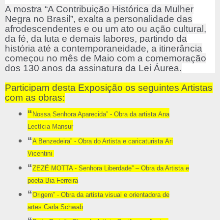
A mostra “A Contribuição Histórica da Mulher
Negra no Brasil”, exalta a personalidade das
afrodescendentes e ou um ato ou ação cultural,
da fé, da luta e demais labores, partindo da
história até a contemporaneidade, a itinerância
começou no mês de Maio com a comemoração
dos 130 anos da assinatura da Lei Áurea.
Participam desta Exposição os seguintes Artistas
com as obras:
“
Nossa Senhora Aparecida” - Obra da artista Ana
Lectícia Mansur
“
A Benzedeira”
- Obra do Artista e caricaturista
Ari
Vicentini
“
ZEZÉ MOTTA - Senhora Liberdade” – Obra da Artista e
poeta Bia Ferreira
“
Origem” - Obra da artista visual e orientadora de
artes Carla Schwab