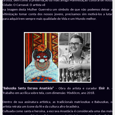
Grossa, bem como a preservação da mais antiga Manifestação Cultural de nossa
Cidade: O Carnaval. O artista vê
na imagem desta Mulher Guerreira um símbolo de que não podemos deixar a
vitimização tomar conta dos nossos jovens, precisamos sim motivá-los a lutar
para adquirirem sempre mais qualidade de Vida e um Mundo melhor.
“
Babuszka Santa Escrava Anastácia”
- Obra do artista e curador
Eloir Jr.
-
Trabalho em acrílica sobre tela, com dimensão: 90x60cm, ano 2018.
Dentro de sua assinatura artística, as tradicionais matrioszkas e Babuszkas, o
artista retrata um ícone da fé e da cultura afro-brasileira.
Cultuada como santa e heroína, a escrava Anastácia é considerada uma das mais