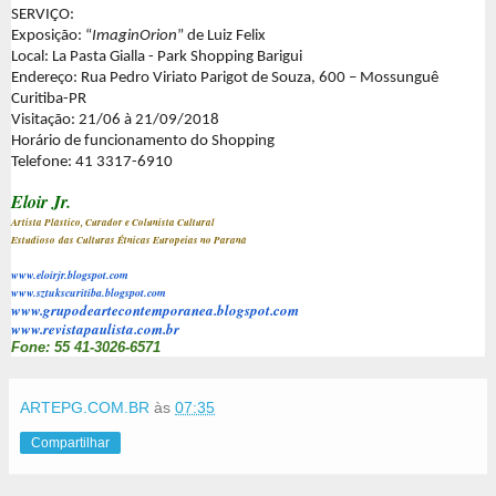
SERVIÇO:
Exposição: “
ImaginOrion
” de Luiz Felix
Local: La Pasta Gialla - Park Shopping Barigui
Endereço: Rua Pedro Viriato Parigot de Souza, 600 – Mossunguê
Curitiba-PR
Visitação: 21/06 à 21/09/2018
Horário de funcionamento do Shopping
Telefone: 41 3317-6910
Eloir Jr.
Artista Plástico, Curador e Colunista Cultural
Estudioso das Culturas Étnicas Europeias no Paraná
www.eloirjr.blogspot.com
www.sztukscuritiba.blogspot.
com
www.grupodeartecontemporanea.
blogspot.com
www.revistapaulista.com.br
Fone: 55 41-3026-6571
ARTEPG.COM.BR
às
07:35
Compartilhar