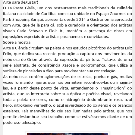
Arte para degustar!
O La Pasta Gialla, um dos restaurantes mais tradicionais da culinária
italiana na cidade de Curitiba, com sua unidade no Espaço Gourmet do
Park Shopping Barigui, apresenta desde 2014 a Gastronomia apreciada
com Arte, que de lá para cá, sob a curadoria e orientação dos artistas
visuais Carla Schwab e Eloir Jr., mantém a presença de obras em
exposições especiais de artistas paranaenses e convidados.
Sobre a mostra:
Arte e Ciência circulam na paleta e nos estudos pictóricos do artista Luiz
Felix, que dedica sua recente produção a captura dos movimentos da
nebulosa de Orion através da expressão da pintura. Trata-se de uma
série abstrata, de consistência gasosa e policromática, que utiliza a
sutileza de pinceladas a óleo para movimentar sua constelação.
As nebulosas contêm aglomerações de estrelas, poeira e gás, muitas
vezes formando figuras que nos permitem reconhecê-las ou imaginá-
las, e a partir deste ponto de vista, entendemos o “ImaginOrion” do
artista, que as interpreta sobre sua óptica e poética visual, revelando
toda a paleta de cores, como o hidrogênio deslumbrante rosa, azul
hélio, nitrogênio vermelho, o azul esverdeado do oxigênio e os brancos
estelares. Tais maravilhas do céu são iluminadas pelo artista, que nos
permite deslumbrar seu trabalho como se estivéssemos diante de um
poderoso telescópio.