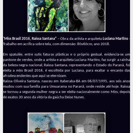
“
Miss Brasil 2016, Raissa Santana”
– Obra da artista e arquiteta
Luciana Martins
-
Trabalho em acrílica sobre tela, com dimensão: 80x60cm, ano 2018.
Em spatulée, entre sutis faturas plásticas e o próprio gestual, evidencia-se um
pantone de verdes, onde a artista e arquiteta Luciana Martins, faz surgir a rainha
da beleza negra nacional, Raissa Santana, representando o Estado do Paraná, foi
eleita a miss Brasil 2016, é escolhida por Luciana, para exaltar o encanto das
afrodescendentes que aqui se eternizam.
Raissa Oliveira Santana, nasceu em Itaberaba-BA em 06/07/1995, aos seis anos
mudou com sua família para Umuarama no Paraná, onde reside até hoje. Raissa
se tornou a segunda mulher negra a ser eleita nacionalmente como Miss, depois
de exatos 30 anos da vitória da gaúcha Deise Nunes.