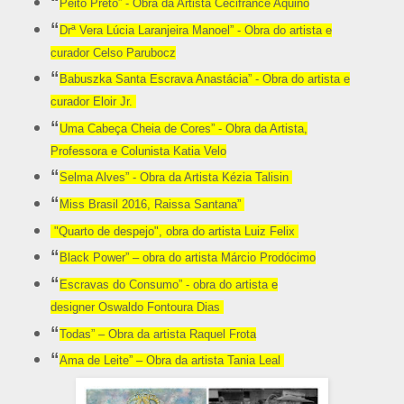
“
Peito Preto”
- Obra da Artista
Cecifrance Aquino
“
Drª Vera Lúcia Laranjeira Manoel” - Obra do artista e
curador Celso Parubocz
“
Babuszka Santa Escrava Anastácia” - Obra do artista e
curador Eloir Jr.
“
Uma Cabeça Cheia de Cores”
- Obra da Artista,
Professora e Colunista
Katia Velo
“
Selma Alves” - Obra da Artista Kézia Talisin
“
Miss Brasil 2016, Raissa Santana”
"Quarto de despejo", obra do artista
Luiz Felix
“
Black Power” – obra do artista Márcio Prodócimo
“
Escravas do Consumo”
- obra do artista e
designer
Oswaldo Fontoura Dias
“
Todas” – Obra da artista Raquel Frota
“
Ama de Leite” – Obra da artista Tania Leal