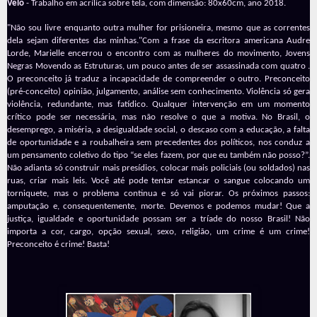
Velo
- Trabalho em acrílica sobre tela, com dimensão: 80x60cm, ano 2018.
"Não sou livre enquanto outra mulher for prisioneira, mesmo que as correntes
dela sejam diferentes das minhas."Com a frase da escritora americana Audre
Lorde, Marielle encerrou o encontro com as mulheres do movimento, Jovens
Negras Movendo as Estruturas, um pouco antes de ser assassinada com quatro .
O preconceito já traduz a incapacidade de compreender o outro. Preconceito
(pré-conceito) opinião, julgamento, análise sem conhecimento. Violência só gera
violência, redundante, mas fatídico. Qualquer intervenção em um momento
crítico pode ser necessária, mas não resolve o que a motiva. No Brasil, o
desemprego, a miséria, a desigualdade social, o descaso com a educação, a falta
de oportunidade e a roubalheira sem precedentes dos políticos, nos conduz a
um pensamento coletivo do tipo “se eles fazem, por que eu também não posso?”.
Não adianta só construir mais presídios, colocar mais policiais (ou soldados) nas
ruas, criar mais leis. Você até pode tentar estancar o sangue colocando um
torniquete, mas o problema continua e só vai piorar. Os próximos passos:
amputação e, consequentemente, morte. Devemos e podemos mudar! Que a
justiça, igualdade e oportunidade possam ser a tríade do nosso Brasil! Não
importa a cor, cargo, opção sexual, sexo, religião, um crime é um crime!
Preconceito é crime! Basta!