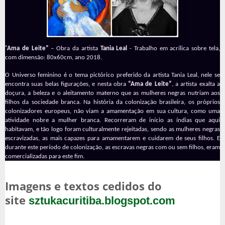
“
Ama de Leite”
– Obra da artista
Tania Leal
- Trabalho em acrílica sobre tela,
com dimensão: 80x60cm, ano 2018.
O Universo feminino é o tema pictórico preferido da artista Tania Leal, nele se
encontra suas belas figurações, e nesta obra
“Ama de Leite”
, a artista exalta a
doçura, a beleza e o aleitamento materno que as mulheres negras nutriam aos
filhos da sociedade branca. Na história da colonização brasileira, os próprios
colonizadores europeus, não viam a amamentação em sua cultura, como uma
atividade nobre a mulher branca. Recorreram de início as índias que aqui
habitavam, e tão logo foram culturalmente rejeitadas, sendo as mulheres negras
escravizadas, as mais capazes para amamentarem e cuidarem de seus filhos. E
durante este período de colonização, as escravas negras com ou sem filhos, eram
comercializadas para este fim.
Imagens e textos cedidos do
site
sztukacuritiba.blogspot.com