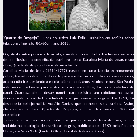
“
Quarto de Despejo”
- Obra do artista
Luiz Felix
- Trabalho em acrílica sobre
tela, com dimensão: 80x60cm, ano 2018.
O gestual contemporaneo do artista, com desenhos de linha, hachuras e aguadas
de cor, ilustram a conceituada escritora negra,
Carolina Maria de Jesus
e sua
obra, Quarto de despejo: Diário de uma favela.
Carolina Maria de Jesus (1914/1977) nasceu em uma família extremamente
pobre, trabalhou desde muito cedo para auxiliar no sustento da casa. Com isso,
acabou não frequentando a escola, além de dois anos. Mudou-se para São Paulo,
indo morar na favela, para sustentar a si e seus filhos, tornou-se catadora de
papel. Guardava alguns desses papéis, para registrar seu cotidiano na favela,
denunciando a realidade excludente em que viviam os negros. Em 1960, foi
descoberta pelo jornalista Audálio Dantas, que conheceu seus escritos. Assim,
ela escreveu o livro Quarto de Despejos, que vendeu mais de 100 mil
exemplares.
Tornou-se uma escritora reconhecida, particularmente fora do país, sendo
incluída na antologia de escritoras negras, publicada em 1980 pela Randon
House, em Nova York. (Fonte: GGN, o Jornal de todos os Brasis)