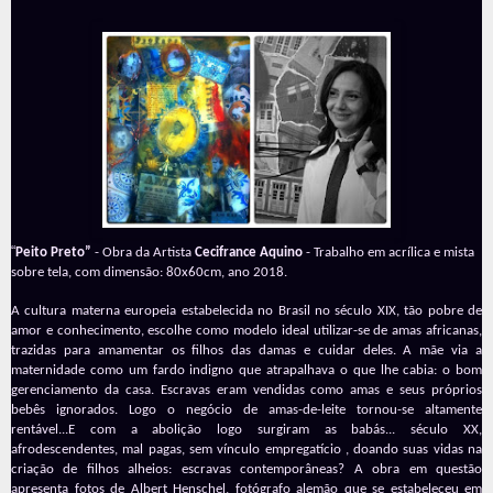
“
Peito Preto”
- Obra da Artista
Cecifrance Aquino
- Trabalho em acrílica e mista
sobre tela, com dimensão: 80x60cm, ano 2018.
A cultura materna europeia estabelecida no Brasil no século XIX, tão pobre de
amor e conhecimento, escolhe como modelo ideal utilizar-se de amas africanas,
trazidas para amamentar os filhos das damas e cuidar deles. A mãe via a
maternidade como um fardo indigno que atrapalhava o que lhe cabia: o bom
gerenciamento da casa.
Escravas eram vendidas como amas e seus próprios
bebês ignorados.
Logo o negócio de amas-de-leite tornou-se altamente
rentável...E com a abolição logo surgiram as babás... século XX,
afrodescendentes, mal pagas, sem vínculo empregatício , doando suas vidas na
criação de filhos alheios: escravas contemporâneas?
A obra em questão
apresenta fotos de Albert Henschel, fotógrafo alemão que se estabeleceu em