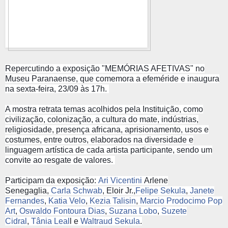
Repercutindo a exposição "MEMÓRIAS AFETIVAS" no
Museu Paranaense, que comemora a efeméride e inaugura
na sexta-feira, 23/09 às 17h.
A mostra retrata temas acolhidos pela Instituição, como
civilização, colonização, a cultura do mate, indústrias,
religiosidade, presença africana, aprisionamento, usos e
costumes, entre outros, elaborados na diversidade e
linguagem artística de cada artista participante, sendo um
convite ao resgate de valores.
Participam da exposição:
Ari Vicentini
Arlene
Senegaglia,
Carla Schwab
, Eloir Jr.,
Felipe Sekula
,
Janete
Fernandes
,
Katia Velo
,
Kezia Talisin
,
Marcio Prodocimo Pop
Art
,
Oswaldo Fontoura Dias
,
Suzana Lobo
,
Suzete
Cidral
,
Tânia Leal
l e
Waltraud Sekula
.