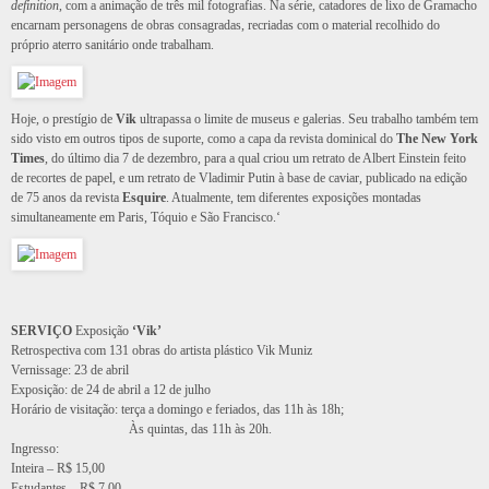
definition
, com a animação de três mil fotografias. Na série, catadores de lixo de Gramacho
encarnam personagens de obras consagradas, recriadas com o material recolhido do
próprio aterro sanitário onde trabalham.
Hoje, o prestígio de
Vik
ultrapassa o limite de museus e galerias. Seu trabalho também tem
sido visto em outros tipos de suporte, como a capa da revista dominical do
The New York
Times
, do último dia 7 de dezembro, para a qual criou um retrato de Albert Einstein feito
de recortes de papel, e um retrato de Vladimir Putin à base de caviar, publicado na edição
de 75 anos da revista
Esquire
. Atualmente, tem diferentes exposições montadas
simultaneamente em Paris, Tóquio e São Francisco.‘
SERVIÇO
Exposição
‘Vik’
Retrospectiva com 131 obras do artista plástico Vik Muniz
Vernissage: 23 de abril
Exposição: de 24 de abril a 12 de julho
Horário de visitação: terça a domingo e feriados, das 11h às 18h;
Às quintas, das 11h às 20h.
Ingresso:
Inteira – R$ 15,00
Estudantes – R$ 7,00