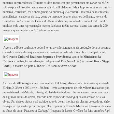
números surpreendentes. Durante os dois meses em que permaneceu em cartaz no MAM-
RJ, a exposição recebeu nada menos que 48 mil visitantes. Mais impressionante do que os
números, entretanto, foi a abrangência do público que a conferiu. Internos de instituições
psiquiátricas, catadores de lixo, gente do mercado de arte, detentos de Bangu, jovens do
Complexo do Alemão e da Cidade de Deus desfilaram, ao lado de estudantes de escolas
públicas e de uma representação maciça da classe média carioca, diante das cerca de 200
imagens que compõem as 131 obras da mostra.
Agora o público paulistano poderá ter uma visão abrangente da produção do artista com a
chegada à cidade desta que é a maior exposição já dedicada à sua obra. Com patrocínio
do
Circuito Cultural Bradesco Seguros e Previdência
, apoio do
Ministério da
Cultura
e realização/ coordenação da
Aprazível Edições e Arte
(de
Leonel Kaz
e
Nigge
Loddi
), a mostra ocupará o
MASP – Museu de Arte de São
As mais de
200 imagens
que compõem as
131 fotografias
– com dimensões que vão de
23,6cm X 33cm a 292,1cm x 180,3cm – terão a companhia de
três vídeos
realizados por
um colaborador de
Muniz
, o fotógrafo
Fabio Ghivelder
. Eles revelam o processo criativo
de algumas séries do artista, fazendo uma espécie de
making of
da construção de suas
obras. Um desses vídeos será exibido através de um monitor de plasma colocado no chão,
para que o espectador possa compartilhar o ponto de vista de
Muniz
ao fotografar de cima
as obras da série ‘Pictures of Garbage’ (Imagens de Lixo). O vídeo foi feito em
ultra high