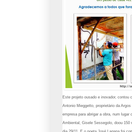
Este projeto ousado e inovador, contou 
Antonio Mieggetto, proprietário da Argo
empresa para abrigar a obra, num lugar d
Ambiental, Gisele Sessegolo, doou 150
dia 29/11. E o poeta José Lagana foi co