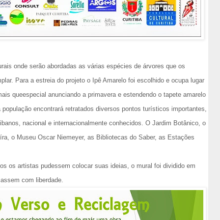
urais onde serão abordadas as várias espécies de árvores que os
ar. Para a estreia do projeto o Ipê Amarelo foi escolhido e ocupa lugar
mais queespecial anunciando a primavera e estendendo o tapete amarelo
a população encontrará retratados diversos pontos turísticos importantes,
tibanos, nacional e internacionalmente conhecidos. O Jardim Botânico, o
aíra, o Museu Oscar Niemeyer, as Bibliotecas do Saber, as Estações
s os artistas pudessem colocar suas ideias, o mural foi dividido em
riassem com liberdade.