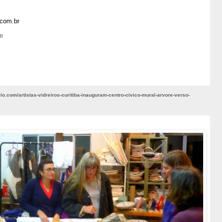
.com.br
fe
rio.com/artistas-vidreiros-curitiba-inauguram-centro-civico-mural-arvore-verso-